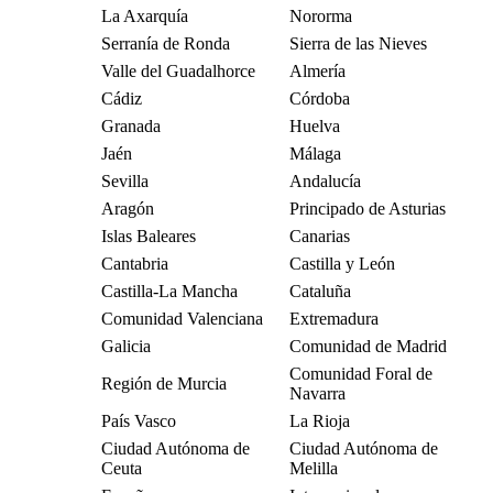
La Axarquía
Nororma
Serranía de Ronda
Sierra de las Nieves
Valle del Guadalhorce
Almería
Cádiz
Córdoba
Granada
Huelva
Jaén
Málaga
Sevilla
Andalucía
Aragón
Principado de Asturias
Islas Baleares
Canarias
Cantabria
Castilla y León
Castilla-La Mancha
Cataluña
Comunidad Valenciana
Extremadura
Galicia
Comunidad de Madrid
Comunidad Foral de
Región de Murcia
Navarra
País Vasco
La Rioja
Ciudad Autónoma de
Ciudad Autónoma de
Ceuta
Melilla