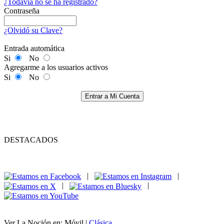
¿Todavía no se ha registrado?
Contraseña
¿Olvidó su Clave?
Entrada automática
Si
No
Agregarme a los usuarios activos
Si
No
Entrar a Mi Cuenta
DESTACADOS
|
|
|
|
Ver La Noción en: Móvil |
Clásica