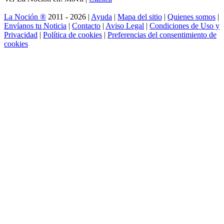
La Noción ®
2011 - 2026 |
Ayuda
|
Mapa del sitio
|
Quienes somos
|
Envíanos tu Noticia
|
Contacto
|
Aviso Legal
|
Condiciones de Uso y
Privacidad
|
Política de cookies
|
Preferencias del consentimiento de
cookies