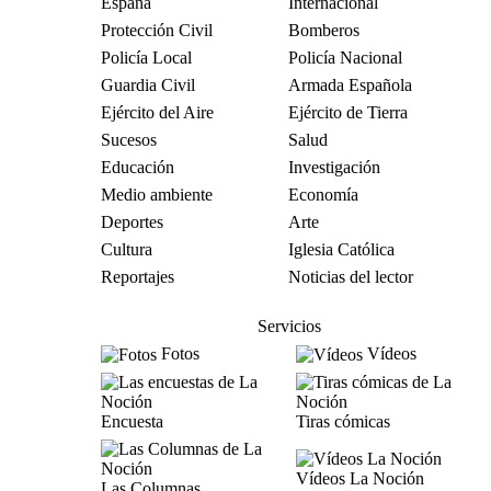
España
Internacional
Protección Civil
Bomberos
Policía Local
Policía Nacional
Guardia Civil
Armada Española
Ejército del Aire
Ejército de Tierra
Sucesos
Salud
Educación
Investigación
Medio ambiente
Economía
Deportes
Arte
Cultura
Iglesia Católica
Reportajes
Noticias del lector
Servicios
Fotos
Vídeos
Encuesta
Tiras cómicas
Vídeos La Noción
Las Columnas