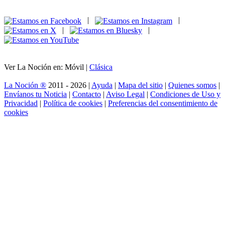
|
|
|
|
Ver La Noción en: Móvil |
Clásica
La Noción ®
2011 - 2026 |
Ayuda
|
Mapa del sitio
|
Quienes somos
|
Envíanos tu Noticia
|
Contacto
|
Aviso Legal
|
Condiciones de Uso y
Privacidad
|
Política de cookies
|
Preferencias del consentimiento de
cookies