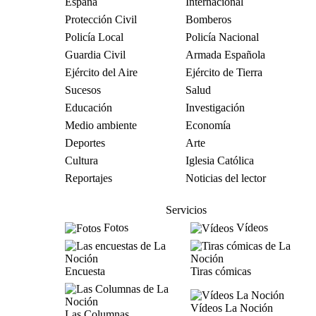
España
Internacional
Protección Civil
Bomberos
Policía Local
Policía Nacional
Guardia Civil
Armada Española
Ejército del Aire
Ejército de Tierra
Sucesos
Salud
Educación
Investigación
Medio ambiente
Economía
Deportes
Arte
Cultura
Iglesia Católica
Reportajes
Noticias del lector
Servicios
Fotos
Vídeos
Encuesta
Tiras cómicas
Vídeos La Noción
Las Columnas