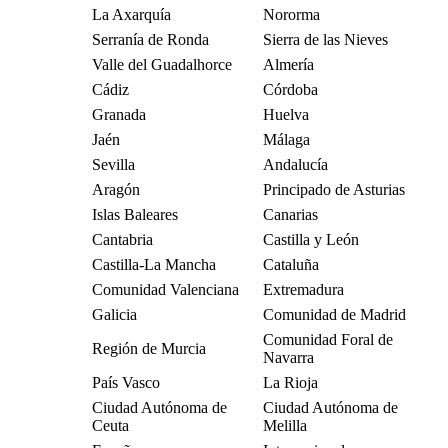
La Axarquía
Nororma
Serranía de Ronda
Sierra de las Nieves
Valle del Guadalhorce
Almería
Cádiz
Córdoba
Granada
Huelva
Jaén
Málaga
Sevilla
Andalucía
Aragón
Principado de Asturias
Islas Baleares
Canarias
Cantabria
Castilla y León
Castilla-La Mancha
Cataluña
Comunidad Valenciana
Extremadura
Galicia
Comunidad de Madrid
Comunidad Foral de
Región de Murcia
Navarra
País Vasco
La Rioja
Ciudad Autónoma de
Ciudad Autónoma de
Ceuta
Melilla