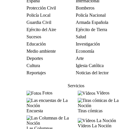
España
Internacional
Protección Civil
Bomberos
Policía Local
Policía Nacional
Guardia Civil
Armada Española
Ejército del Aire
Ejército de Tierra
Sucesos
Salud
Educación
Investigación
Medio ambiente
Economía
Deportes
Arte
Cultura
Iglesia Católica
Reportajes
Noticias del lector
Servicios
Fotos
Vídeos
Encuesta
Tiras cómicas
Vídeos La Noción
Las Columnas