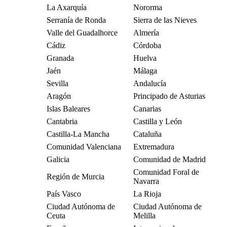
La Axarquía
Nororma
Serranía de Ronda
Sierra de las Nieves
Valle del Guadalhorce
Almería
Cádiz
Córdoba
Granada
Huelva
Jaén
Málaga
Sevilla
Andalucía
Aragón
Principado de Asturias
Islas Baleares
Canarias
Cantabria
Castilla y León
Castilla-La Mancha
Cataluña
Comunidad Valenciana
Extremadura
Galicia
Comunidad de Madrid
Comunidad Foral de
Región de Murcia
Navarra
País Vasco
La Rioja
Ciudad Autónoma de
Ciudad Autónoma de
Ceuta
Melilla