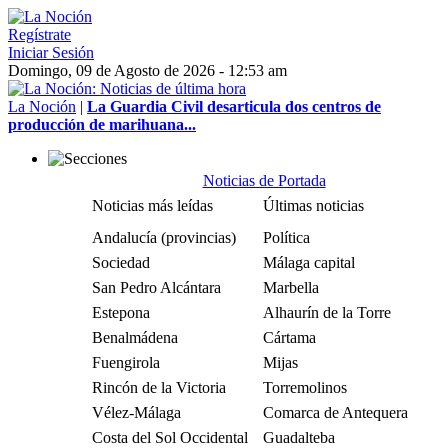
Regístrate
Iniciar Sesión
Domingo, 09 de Agosto de 2026 - 12:53 am
La Noción
|
La Guardia Civil desarticula dos centros de
producción de marihuana...
Noticias de Portada
Noticias más leídas
Últimas noticias
Andalucía (provincias)
Política
Sociedad
Málaga capital
San Pedro Alcántara
Marbella
Estepona
Alhaurín de la Torre
Benalmádena
Cártama
Fuengirola
Mijas
Rincón de la Victoria
Torremolinos
Vélez-Málaga
Comarca de Antequera
Costa del Sol Occidental
Guadalteba