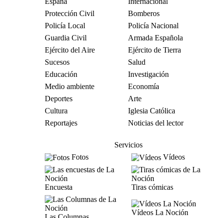
España
Internacional
Protección Civil
Bomberos
Policía Local
Policía Nacional
Guardia Civil
Armada Española
Ejército del Aire
Ejército de Tierra
Sucesos
Salud
Educación
Investigación
Medio ambiente
Economía
Deportes
Arte
Cultura
Iglesia Católica
Reportajes
Noticias del lector
Servicios
Fotos
Vídeos
Encuesta
Tiras cómicas
Vídeos La Noción
Las Columnas