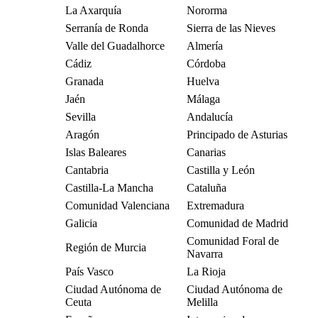
La Axarquía
Nororma
Serranía de Ronda
Sierra de las Nieves
Valle del Guadalhorce
Almería
Cádiz
Córdoba
Granada
Huelva
Jaén
Málaga
Sevilla
Andalucía
Aragón
Principado de Asturias
Islas Baleares
Canarias
Cantabria
Castilla y León
Castilla-La Mancha
Cataluña
Comunidad Valenciana
Extremadura
Galicia
Comunidad de Madrid
Comunidad Foral de
Región de Murcia
Navarra
País Vasco
La Rioja
Ciudad Autónoma de
Ciudad Autónoma de
Ceuta
Melilla