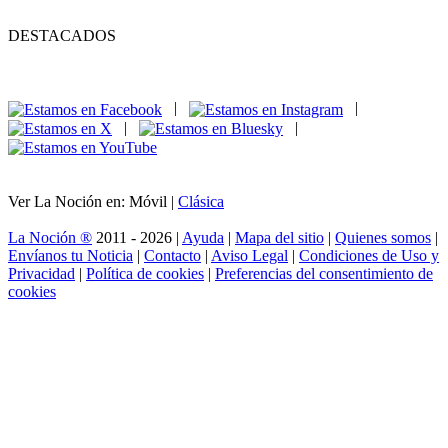
DESTACADOS
|
|
|
|
Ver La Noción en: Móvil |
Clásica
La Noción ®
2011 - 2026 |
Ayuda
|
Mapa del sitio
|
Quienes somos
|
Envíanos tu Noticia
|
Contacto
|
Aviso Legal
|
Condiciones de Uso y
Privacidad
|
Política de cookies
|
Preferencias del consentimiento de
cookies