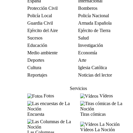
España
Internacional
Protección Civil
Bomberos
Policía Local
Policía Nacional
Guardia Civil
Armada Española
Ejército del Aire
Ejército de Tierra
Sucesos
Salud
Educación
Investigación
Medio ambiente
Economía
Deportes
Arte
Cultura
Iglesia Católica
Reportajes
Noticias del lector
Servicios
Fotos
Vídeos
Encuesta
Tiras cómicas
Vídeos La Noción
Las Columnas