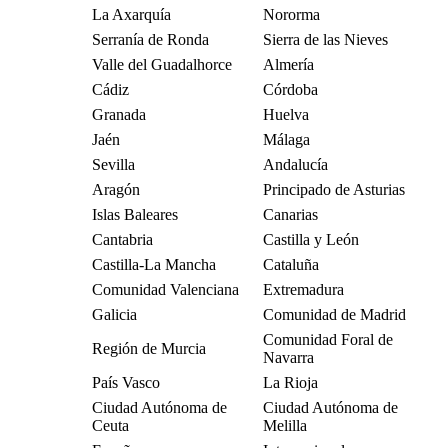
La Axarquía
Nororma
Serranía de Ronda
Sierra de las Nieves
Valle del Guadalhorce
Almería
Cádiz
Córdoba
Granada
Huelva
Jaén
Málaga
Sevilla
Andalucía
Aragón
Principado de Asturias
Islas Baleares
Canarias
Cantabria
Castilla y León
Castilla-La Mancha
Cataluña
Comunidad Valenciana
Extremadura
Galicia
Comunidad de Madrid
Comunidad Foral de
Región de Murcia
Navarra
País Vasco
La Rioja
Ciudad Autónoma de
Ciudad Autónoma de
Ceuta
Melilla