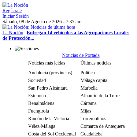
Regístrate
Iniciar Sesión
Sábado, 08 de Agosto de 2026 - 7:35 am
La Noción
|
Entregan 14 vehículos a las Agrupaciones Locales
de Protección...
Noticias de Portada
Noticias más leídas
Últimas noticias
Andalucía (provincias)
Política
Sociedad
Málaga capital
San Pedro Alcántara
Marbella
Estepona
Alhaurín de la Torre
Benalmádena
Cártama
Fuengirola
Mijas
Rincón de la Victoria
Torremolinos
Vélez-Málaga
Comarca de Antequera
Costa del Sol Occidental
Guadalteba