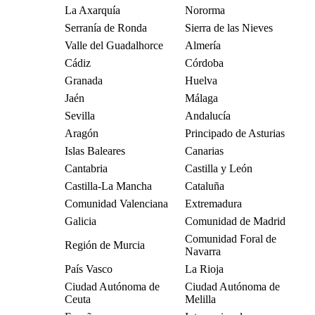
La Axarquía
Nororma
Serranía de Ronda
Sierra de las Nieves
Valle del Guadalhorce
Almería
Cádiz
Córdoba
Granada
Huelva
Jaén
Málaga
Sevilla
Andalucía
Aragón
Principado de Asturias
Islas Baleares
Canarias
Cantabria
Castilla y León
Castilla-La Mancha
Cataluña
Comunidad Valenciana
Extremadura
Galicia
Comunidad de Madrid
Comunidad Foral de
Región de Murcia
Navarra
País Vasco
La Rioja
Ciudad Autónoma de
Ciudad Autónoma de
Ceuta
Melilla