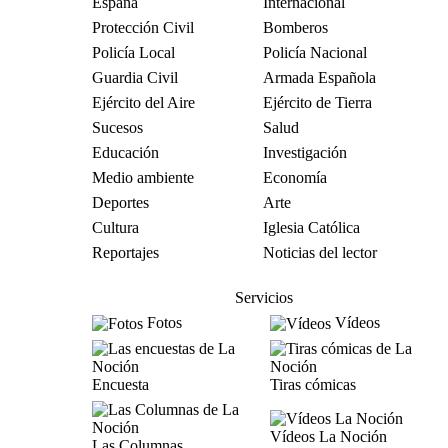
España
Internacional
Protección Civil
Bomberos
Policía Local
Policía Nacional
Guardia Civil
Armada Española
Ejército del Aire
Ejército de Tierra
Sucesos
Salud
Educación
Investigación
Medio ambiente
Economía
Deportes
Arte
Cultura
Iglesia Católica
Reportajes
Noticias del lector
Servicios
Fotos
Vídeos
Encuesta
Tiras cómicas
Vídeos La Noción
Las Columnas