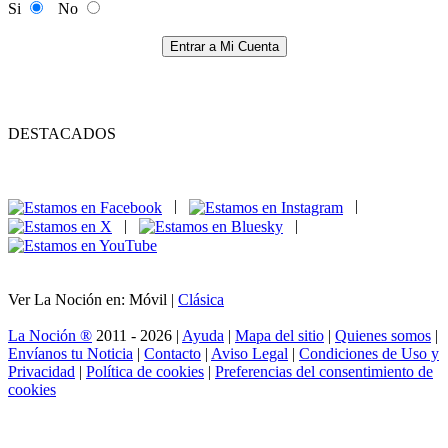
Si
No
Entrar a Mi Cuenta
DESTACADOS
|
|
|
|
Ver La Noción en: Móvil |
Clásica
La Noción ®
2011 - 2026 |
Ayuda
|
Mapa del sitio
|
Quienes somos
|
Envíanos tu Noticia
|
Contacto
|
Aviso Legal
|
Condiciones de Uso y
Privacidad
|
Política de cookies
|
Preferencias del consentimiento de
cookies