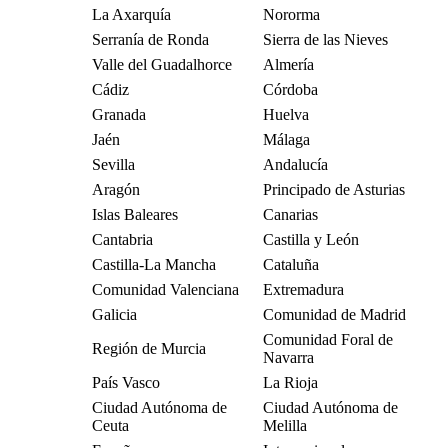
La Axarquía
Nororma
Serranía de Ronda
Sierra de las Nieves
Valle del Guadalhorce
Almería
Cádiz
Córdoba
Granada
Huelva
Jaén
Málaga
Sevilla
Andalucía
Aragón
Principado de Asturias
Islas Baleares
Canarias
Cantabria
Castilla y León
Castilla-La Mancha
Cataluña
Comunidad Valenciana
Extremadura
Galicia
Comunidad de Madrid
Comunidad Foral de
Región de Murcia
Navarra
País Vasco
La Rioja
Ciudad Autónoma de
Ciudad Autónoma de
Ceuta
Melilla