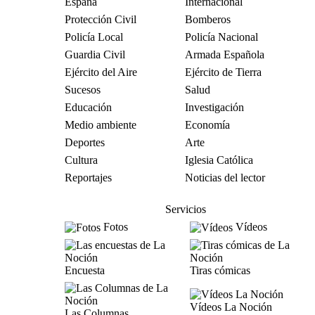
España
Internacional
Protección Civil
Bomberos
Policía Local
Policía Nacional
Guardia Civil
Armada Española
Ejército del Aire
Ejército de Tierra
Sucesos
Salud
Educación
Investigación
Medio ambiente
Economía
Deportes
Arte
Cultura
Iglesia Católica
Reportajes
Noticias del lector
Servicios
Fotos
Vídeos
Encuesta
Tiras cómicas
Vídeos La Noción
Las Columnas