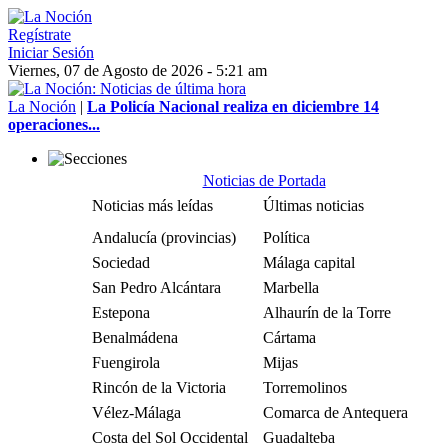
Regístrate
Iniciar Sesión
Viernes, 07 de Agosto de 2026 - 5:21 am
La Noción
|
La Policía Nacional realiza en diciembre 14
operaciones...
Noticias de Portada
Noticias más leídas
Últimas noticias
Andalucía (provincias)
Política
Sociedad
Málaga capital
San Pedro Alcántara
Marbella
Estepona
Alhaurín de la Torre
Benalmádena
Cártama
Fuengirola
Mijas
Rincón de la Victoria
Torremolinos
Vélez-Málaga
Comarca de Antequera
Costa del Sol Occidental
Guadalteba