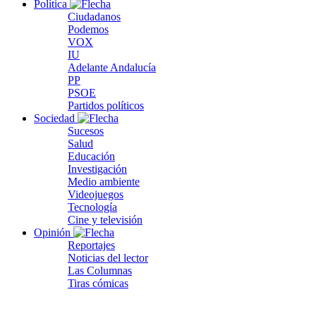
Política
Ciudadanos
Podemos
VOX
IU
Adelante Andalucía
PP
PSOE
Partidos políticos
Sociedad
Sucesos
Salud
Educación
Investigación
Medio ambiente
Videojuegos
Tecnología
Cine y televisión
Opinión
Reportajes
Noticias del lector
Las Columnas
Tiras cómicas