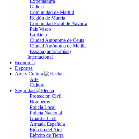
Extremadura
Galicia
Comunidad de Madrid
Región de Murcia
Comunidad Foral de Navarra
País Vasco
La Rioja
Ciudad Autónoma de Ceuta
Ciudad Autónoma de Melilla
España (autonomías)
Internacional
Economía
Deportes
Arte y Cultura
Arte
Cultura
Seguridad
Protección Civil
Bomberos
Policía Local
Policía Nacional
Guardia Civil
Armada Española
Ejército del Aire
Ejército de Tierra