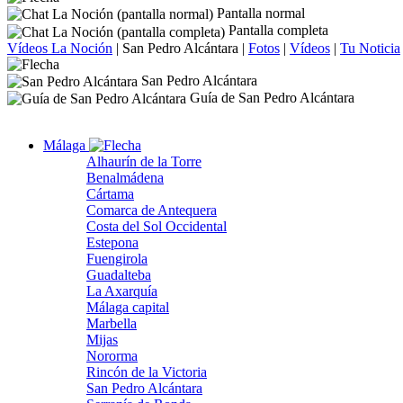
Pantalla normal
Pantalla completa
Vídeos La Noción
|
San Pedro Alcántara
|
Fotos
|
Vídeos
|
Tu Noticia
San Pedro Alcántara
Guía de San Pedro Alcántara
Málaga
Alhaurín de la Torre
Benalmádena
Cártama
Comarca de Antequera
Costa del Sol Occidental
Estepona
Fuengirola
Guadalteba
La Axarquía
Málaga capital
Marbella
Mijas
Nororma
Rincón de la Victoria
San Pedro Alcántara