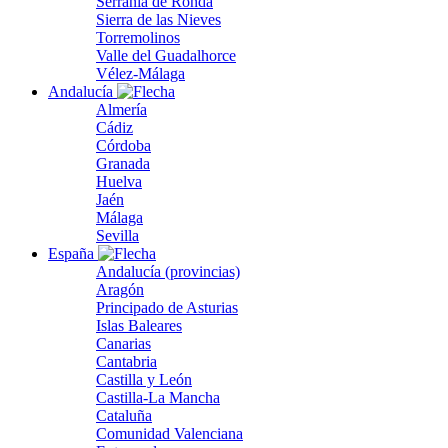
Serranía de Ronda
Sierra de las Nieves
Torremolinos
Valle del Guadalhorce
Vélez-Málaga
Andalucía
Almería
Cádiz
Córdoba
Granada
Huelva
Jaén
Málaga
Sevilla
España
Andalucía (provincias)
Aragón
Principado de Asturias
Islas Baleares
Canarias
Cantabria
Castilla y León
Castilla-La Mancha
Cataluña
Comunidad Valenciana