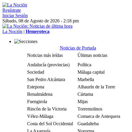
Regístrate
Iniciar Sesión
Sábado, 08 de Agosto de 2026 - 2:18 pm
La Noción
|
Hemeroteca
Noticias de Portada
Noticias más leídas
Últimas noticias
Andalucía (provincias)
Política
Sociedad
Málaga capital
San Pedro Alcántara
Marbella
Estepona
Alhaurín de la Torre
Benalmádena
Cártama
Fuengirola
Mijas
Rincón de la Victoria
Torremolinos
Vélez-Málaga
Comarca de Antequera
Costa del Sol Occidental
Guadalteba
La Axarquía
Nororma