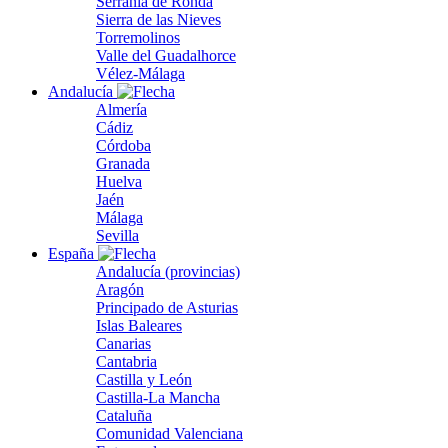
Serranía de Ronda
Sierra de las Nieves
Torremolinos
Valle del Guadalhorce
Vélez-Málaga
Andalucía
Almería
Cádiz
Córdoba
Granada
Huelva
Jaén
Málaga
Sevilla
España
Andalucía (provincias)
Aragón
Principado de Asturias
Islas Baleares
Canarias
Cantabria
Castilla y León
Castilla-La Mancha
Cataluña
Comunidad Valenciana