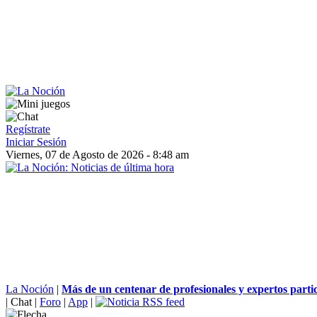
Regístrate
Iniciar Sesión
Viernes, 07 de Agosto de 2026 - 8:48 am
La Noción
|
Más de un centenar de profesionales y expertos partic
|
Chat
|
Foro
|
App
|