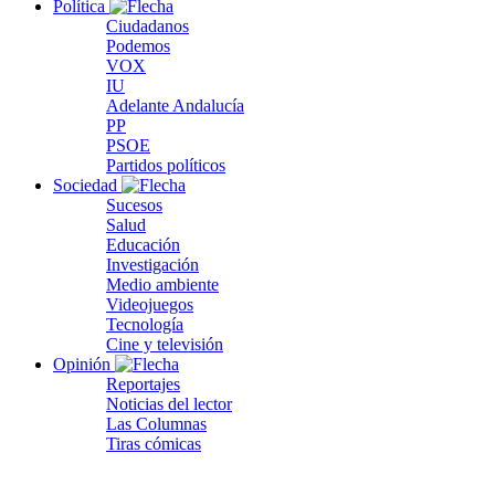
Política
Ciudadanos
Podemos
VOX
IU
Adelante Andalucía
PP
PSOE
Partidos políticos
Sociedad
Sucesos
Salud
Educación
Investigación
Medio ambiente
Videojuegos
Tecnología
Cine y televisión
Opinión
Reportajes
Noticias del lector
Las Columnas
Tiras cómicas