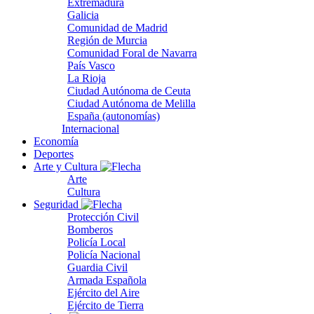
Extremadura
Galicia
Comunidad de Madrid
Región de Murcia
Comunidad Foral de Navarra
País Vasco
La Rioja
Ciudad Autónoma de Ceuta
Ciudad Autónoma de Melilla
España (autonomías)
Internacional
Economía
Deportes
Arte y Cultura
Arte
Cultura
Seguridad
Protección Civil
Bomberos
Policía Local
Policía Nacional
Guardia Civil
Armada Española
Ejército del Aire
Ejército de Tierra