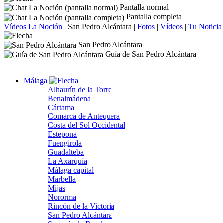
Pantalla normal
Pantalla completa
Vídeos La Noción
|
San Pedro Alcántara
|
Fotos
|
Vídeos
|
Tu Noticia
San Pedro Alcántara
Guía de San Pedro Alcántara
Málaga
Alhaurín de la Torre
Benalmádena
Cártama
Comarca de Antequera
Costa del Sol Occidental
Estepona
Fuengirola
Guadalteba
La Axarquía
Málaga capital
Marbella
Mijas
Nororma
Rincón de la Victoria
San Pedro Alcántara