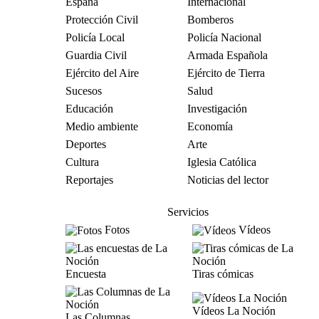
España
Internacional
Protección Civil
Bomberos
Policía Local
Policía Nacional
Guardia Civil
Armada Española
Ejército del Aire
Ejército de Tierra
Sucesos
Salud
Educación
Investigación
Medio ambiente
Economía
Deportes
Arte
Cultura
Iglesia Católica
Reportajes
Noticias del lector
Servicios
Fotos
Vídeos
Encuesta
Tiras cómicas
Vídeos La Noción
Las Columnas