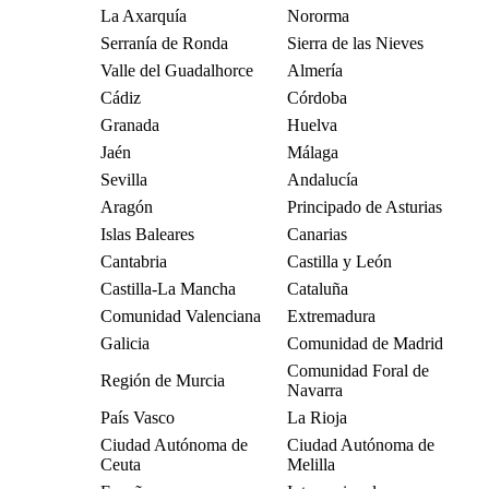
La Axarquía
Nororma
Serranía de Ronda
Sierra de las Nieves
Valle del Guadalhorce
Almería
Cádiz
Córdoba
Granada
Huelva
Jaén
Málaga
Sevilla
Andalucía
Aragón
Principado de Asturias
Islas Baleares
Canarias
Cantabria
Castilla y León
Castilla-La Mancha
Cataluña
Comunidad Valenciana
Extremadura
Galicia
Comunidad de Madrid
Comunidad Foral de
Región de Murcia
Navarra
País Vasco
La Rioja
Ciudad Autónoma de
Ciudad Autónoma de
Ceuta
Melilla