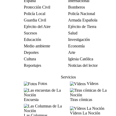
España
Internacional
Protección Civil
Bomberos
Policía Local
Policía Nacional
Guardia Civil
Armada Española
Ejército del Aire
Ejército de Tierra
Sucesos
Salud
Educación
Investigación
Medio ambiente
Economía
Deportes
Arte
Cultura
Iglesia Católica
Reportajes
Noticias del lector
Servicios
Fotos
Vídeos
Encuesta
Tiras cómicas
Vídeos La Noción
Las Columnas