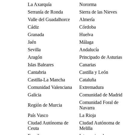
La Axarquía
Nororma
Serranía de Ronda
Sierra de las Nieves
Valle del Guadalhorce
Almería
Cádiz
Córdoba
Granada
Huelva
Jaén
Málaga
Sevilla
Andalucía
Aragón
Principado de Asturias
Islas Baleares
Canarias
Cantabria
Castilla y León
Castilla-La Mancha
Cataluña
Comunidad Valenciana
Extremadura
Galicia
Comunidad de Madrid
Comunidad Foral de
Región de Murcia
Navarra
País Vasco
La Rioja
Ciudad Autónoma de
Ciudad Autónoma de
Ceuta
Melilla