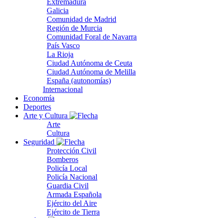
Extremadura
Galicia
Comunidad de Madrid
Región de Murcia
Comunidad Foral de Navarra
País Vasco
La Rioja
Ciudad Autónoma de Ceuta
Ciudad Autónoma de Melilla
España (autonomías)
Internacional
Economía
Deportes
Arte y Cultura
Arte
Cultura
Seguridad
Protección Civil
Bomberos
Policía Local
Policía Nacional
Guardia Civil
Armada Española
Ejército del Aire
Ejército de Tierra