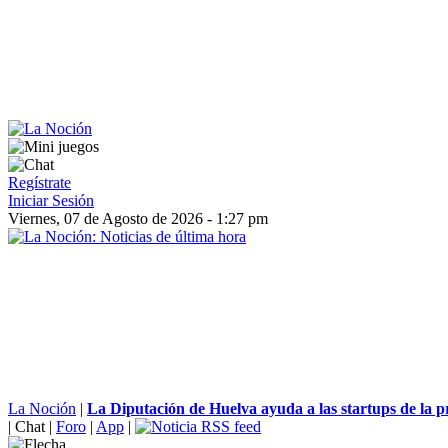
Regístrate
Iniciar Sesión
Viernes, 07 de Agosto de 2026 - 1:27 pm
La Noción
|
La Diputación de Huelva ayuda a las startups de la pr
|
Chat
|
Foro
|
App
|