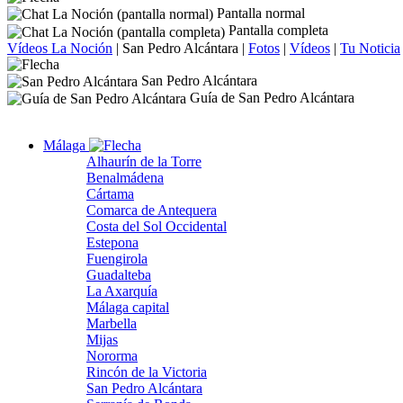
Pantalla normal
Pantalla completa
Vídeos La Noción
|
San Pedro Alcántara
|
Fotos
|
Vídeos
|
Tu Noticia
San Pedro Alcántara
Guía de San Pedro Alcántara
Málaga
Alhaurín de la Torre
Benalmádena
Cártama
Comarca de Antequera
Costa del Sol Occidental
Estepona
Fuengirola
Guadalteba
La Axarquía
Málaga capital
Marbella
Mijas
Nororma
Rincón de la Victoria
San Pedro Alcántara