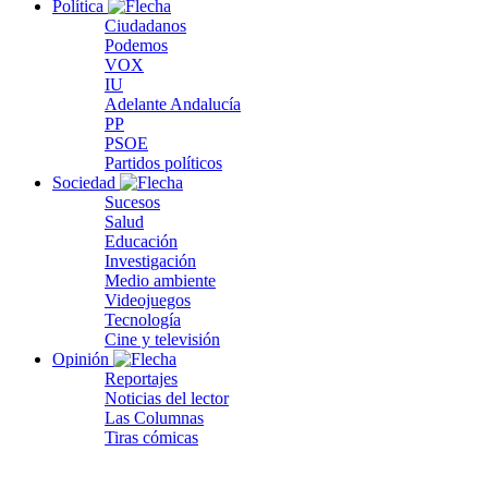
Política
Ciudadanos
Podemos
VOX
IU
Adelante Andalucía
PP
PSOE
Partidos políticos
Sociedad
Sucesos
Salud
Educación
Investigación
Medio ambiente
Videojuegos
Tecnología
Cine y televisión
Opinión
Reportajes
Noticias del lector
Las Columnas
Tiras cómicas