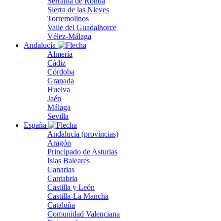
Serranía de Ronda
Sierra de las Nieves
Torremolinos
Valle del Guadalhorce
Vélez-Málaga
Andalucía
Almería
Cádiz
Córdoba
Granada
Huelva
Jaén
Málaga
Sevilla
España
Andalucía (provincias)
Aragón
Principado de Asturias
Islas Baleares
Canarias
Cantabria
Castilla y León
Castilla-La Mancha
Cataluña
Comunidad Valenciana