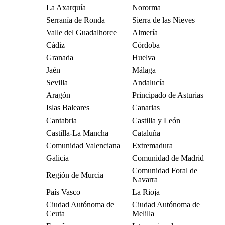
La Axarquía
Nororma
Serranía de Ronda
Sierra de las Nieves
Valle del Guadalhorce
Almería
Cádiz
Córdoba
Granada
Huelva
Jaén
Málaga
Sevilla
Andalucía
Aragón
Principado de Asturias
Islas Baleares
Canarias
Cantabria
Castilla y León
Castilla-La Mancha
Cataluña
Comunidad Valenciana
Extremadura
Galicia
Comunidad de Madrid
Comunidad Foral de
Región de Murcia
Navarra
País Vasco
La Rioja
Ciudad Autónoma de
Ciudad Autónoma de
Ceuta
Melilla