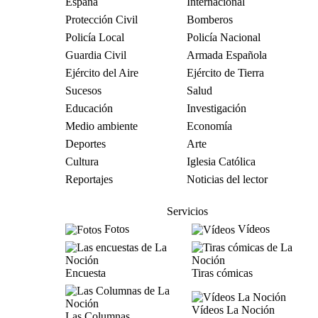
España
Internacional
Protección Civil
Bomberos
Policía Local
Policía Nacional
Guardia Civil
Armada Española
Ejército del Aire
Ejército de Tierra
Sucesos
Salud
Educación
Investigación
Medio ambiente
Economía
Deportes
Arte
Cultura
Iglesia Católica
Reportajes
Noticias del lector
Servicios
Fotos
Vídeos
Encuesta
Tiras cómicas
Vídeos La Noción
Las Columnas