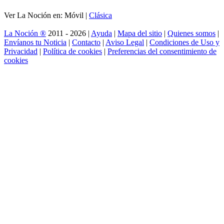
Ver La Noción en: Móvil |
Clásica
La Noción ®
2011 - 2026 |
Ayuda
|
Mapa del sitio
|
Quienes somos
|
Envíanos tu Noticia
|
Contacto
|
Aviso Legal
|
Condiciones de Uso y
Privacidad
|
Política de cookies
|
Preferencias del consentimiento de
cookies