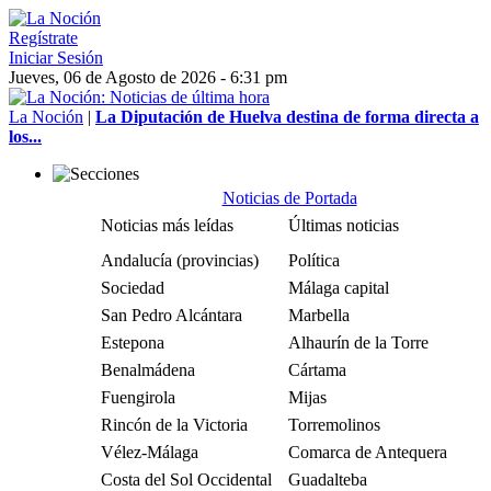
Regístrate
Iniciar Sesión
Jueves, 06 de Agosto de 2026 - 6:31 pm
La Noción
|
La Diputación de Huelva destina de forma directa a
los...
Noticias de Portada
Noticias más leídas
Últimas noticias
Andalucía (provincias)
Política
Sociedad
Málaga capital
San Pedro Alcántara
Marbella
Estepona
Alhaurín de la Torre
Benalmádena
Cártama
Fuengirola
Mijas
Rincón de la Victoria
Torremolinos
Vélez-Málaga
Comarca de Antequera
Costa del Sol Occidental
Guadalteba