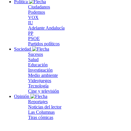
Política
Ciudadanos
Podemos
VOX
IU
Adelante Andalucía
PP
PSOE
Partidos políticos
Sociedad
Sucesos
Salud
Educación
Investigación
Medio ambiente
Videojuegos
Tecnología
Cine y televisión
Opinión
Reportajes
Noticias del lector
Las Columnas
Tiras cómicas