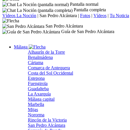
Pantalla normal
Pantalla completa
Vídeos La Noción
|
San Pedro Alcántara
|
Fotos
|
Vídeos
|
Tu Noticia
San Pedro Alcántara
Guía de San Pedro Alcántara
Málaga
Alhaurín de la Torre
Benalmádena
Cártama
Comarca de Antequera
Costa del Sol Occidental
Estepona
Fuengirola
Guadalteba
La Axarquía
Málaga capital
Marbella
Mijas
Nororma
Rincón de la Victoria
San Pedro Alcántara