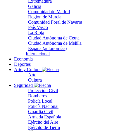
Extremadura
Galicia
Comunidad de Madrid
Región de Murcia
Comunidad Foral de Navarra
País Vasco
La Rioja
Ciudad Autónoma de Ceuta
Ciudad Autónoma de Melilla
España (autonomías)
Internacional
Economía
Deportes
Arte y Cultura
Arte
Cultura
Seguridad
Protección Civil
Bomberos
Policía Local
Policía Nacional
Guardia Civil
Armada Española
Ejército del Aire
Ejército de Tierra