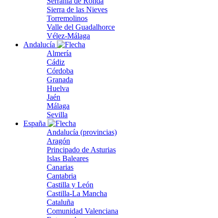
Serranía de Ronda
Sierra de las Nieves
Torremolinos
Valle del Guadalhorce
Vélez-Málaga
Andalucía
Almería
Cádiz
Córdoba
Granada
Huelva
Jaén
Málaga
Sevilla
España
Andalucía (provincias)
Aragón
Principado de Asturias
Islas Baleares
Canarias
Cantabria
Castilla y León
Castilla-La Mancha
Cataluña
Comunidad Valenciana