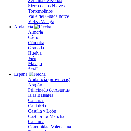
Serranía de Ronda
Sierra de las Nieves
Torremolinos
Valle del Guadalhorce
Vélez-Málaga
Andalucía
Almería
Cádiz
Córdoba
Granada
Huelva
Jaén
Málaga
Sevilla
España
Andalucía (provincias)
Aragón
Principado de Asturias
Islas Baleares
Canarias
Cantabria
Castilla y León
Castilla-La Mancha
Cataluña
Comunidad Valenciana