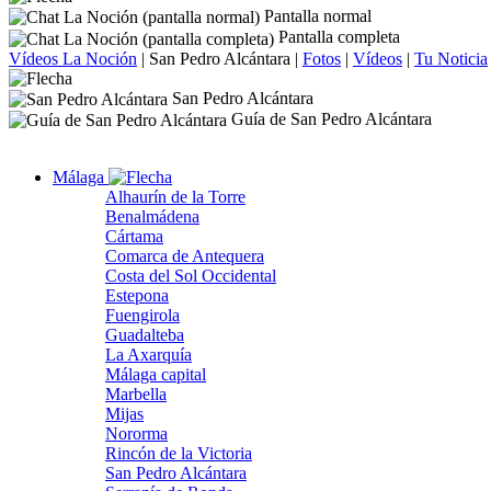
Pantalla normal
Pantalla completa
Vídeos La Noción
|
San Pedro Alcántara
|
Fotos
|
Vídeos
|
Tu Noticia
San Pedro Alcántara
Guía de San Pedro Alcántara
Málaga
Alhaurín de la Torre
Benalmádena
Cártama
Comarca de Antequera
Costa del Sol Occidental
Estepona
Fuengirola
Guadalteba
La Axarquía
Málaga capital
Marbella
Mijas
Nororma
Rincón de la Victoria
San Pedro Alcántara