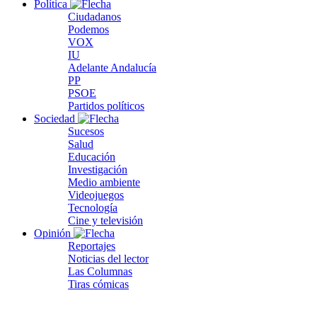
Política
Ciudadanos
Podemos
VOX
IU
Adelante Andalucía
PP
PSOE
Partidos políticos
Sociedad
Sucesos
Salud
Educación
Investigación
Medio ambiente
Videojuegos
Tecnología
Cine y televisión
Opinión
Reportajes
Noticias del lector
Las Columnas
Tiras cómicas