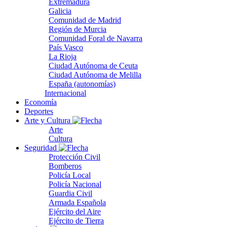
Extremadura
Galicia
Comunidad de Madrid
Región de Murcia
Comunidad Foral de Navarra
País Vasco
La Rioja
Ciudad Autónoma de Ceuta
Ciudad Autónoma de Melilla
España (autonomías)
Internacional
Economía
Deportes
Arte y Cultura
Arte
Cultura
Seguridad
Protección Civil
Bomberos
Policía Local
Policía Nacional
Guardia Civil
Armada Española
Ejército del Aire
Ejército de Tierra