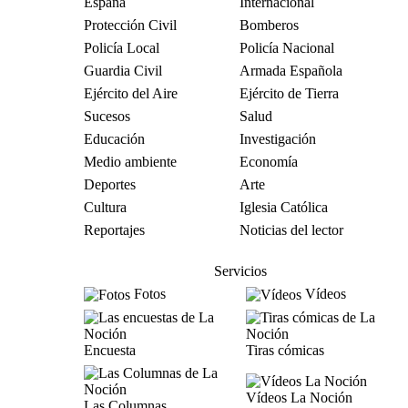
España
Internacional
Protección Civil
Bomberos
Policía Local
Policía Nacional
Guardia Civil
Armada Española
Ejército del Aire
Ejército de Tierra
Sucesos
Salud
Educación
Investigación
Medio ambiente
Economía
Deportes
Arte
Cultura
Iglesia Católica
Reportajes
Noticias del lector
Servicios
Fotos
Vídeos
Encuesta
Tiras cómicas
Vídeos La Noción
Las Columnas