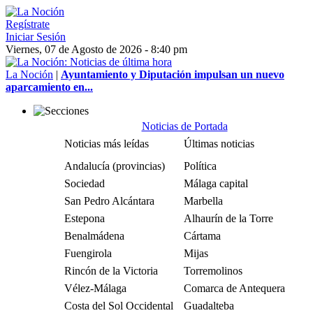
Regístrate
Iniciar Sesión
Viernes, 07 de Agosto de 2026 - 8:40 pm
La Noción
|
Ayuntamiento y Diputación impulsan un nuevo
aparcamiento en...
Noticias de Portada
Noticias más leídas
Últimas noticias
Andalucía (provincias)
Política
Sociedad
Málaga capital
San Pedro Alcántara
Marbella
Estepona
Alhaurín de la Torre
Benalmádena
Cártama
Fuengirola
Mijas
Rincón de la Victoria
Torremolinos
Vélez-Málaga
Comarca de Antequera
Costa del Sol Occidental
Guadalteba