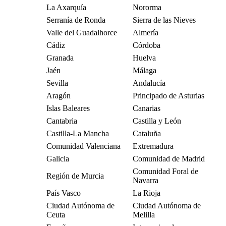
La Axarquía
Nororma
Serranía de Ronda
Sierra de las Nieves
Valle del Guadalhorce
Almería
Cádiz
Córdoba
Granada
Huelva
Jaén
Málaga
Sevilla
Andalucía
Aragón
Principado de Asturias
Islas Baleares
Canarias
Cantabria
Castilla y León
Castilla-La Mancha
Cataluña
Comunidad Valenciana
Extremadura
Galicia
Comunidad de Madrid
Comunidad Foral de
Región de Murcia
Navarra
País Vasco
La Rioja
Ciudad Autónoma de
Ciudad Autónoma de
Ceuta
Melilla