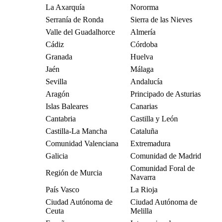
La Axarquía
Nororma
Serranía de Ronda
Sierra de las Nieves
Valle del Guadalhorce
Almería
Cádiz
Córdoba
Granada
Huelva
Jaén
Málaga
Sevilla
Andalucía
Aragón
Principado de Asturias
Islas Baleares
Canarias
Cantabria
Castilla y León
Castilla-La Mancha
Cataluña
Comunidad Valenciana
Extremadura
Galicia
Comunidad de Madrid
Comunidad Foral de
Región de Murcia
Navarra
País Vasco
La Rioja
Ciudad Autónoma de
Ciudad Autónoma de
Ceuta
Melilla