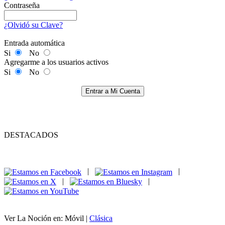
Contraseña
¿Olvidó su Clave?
Entrada automática
Si
No
Agregarme a los usuarios activos
Si
No
Entrar a Mi Cuenta
DESTACADOS
|
|
|
|
Ver La Noción en: Móvil |
Clásica