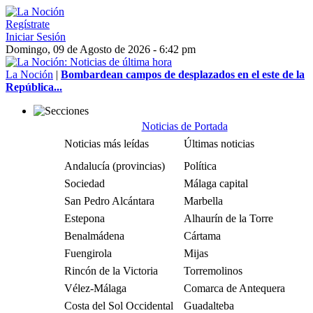
Regístrate
Iniciar Sesión
Domingo, 09 de Agosto de 2026 - 6:42 pm
La Noción
|
Bombardean campos de desplazados en el este de la
República...
Noticias de Portada
Noticias más leídas
Últimas noticias
Andalucía (provincias)
Política
Sociedad
Málaga capital
San Pedro Alcántara
Marbella
Estepona
Alhaurín de la Torre
Benalmádena
Cártama
Fuengirola
Mijas
Rincón de la Victoria
Torremolinos
Vélez-Málaga
Comarca de Antequera
Costa del Sol Occidental
Guadalteba