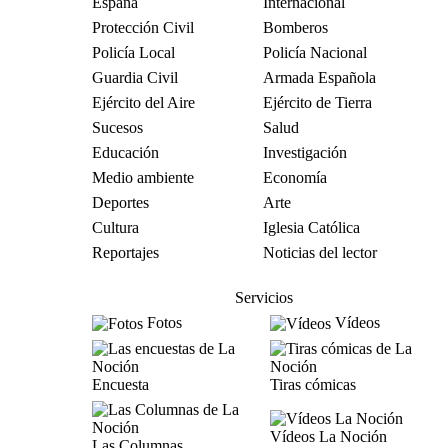
España
Internacional
Protección Civil
Bomberos
Policía Local
Policía Nacional
Guardia Civil
Armada Española
Ejército del Aire
Ejército de Tierra
Sucesos
Salud
Educación
Investigación
Medio ambiente
Economía
Deportes
Arte
Cultura
Iglesia Católica
Reportajes
Noticias del lector
Servicios
Fotos
Vídeos
Encuesta
Tiras cómicas
Vídeos La Noción
Las Columnas