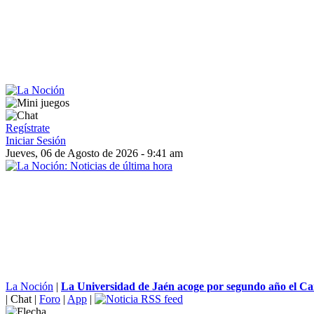
Regístrate
Iniciar Sesión
Jueves, 06 de Agosto de 2026 - 9:41 am
La Noción
|
La Universidad de Jaén acoge por segundo año el Ca
|
Chat
|
Foro
|
App
|