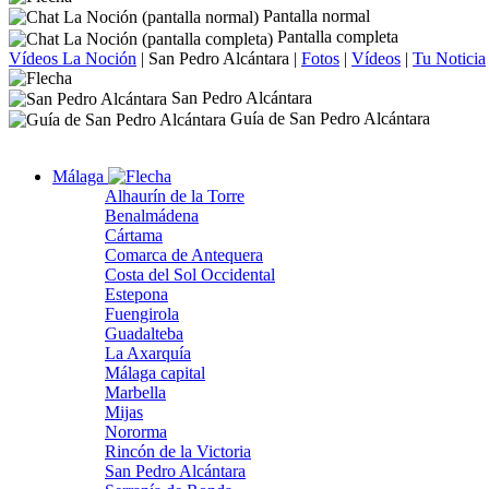
Pantalla normal
Pantalla completa
Vídeos La Noción
|
San Pedro Alcántara
|
Fotos
|
Vídeos
|
Tu Noticia
San Pedro Alcántara
Guía de San Pedro Alcántara
Málaga
Alhaurín de la Torre
Benalmádena
Cártama
Comarca de Antequera
Costa del Sol Occidental
Estepona
Fuengirola
Guadalteba
La Axarquía
Málaga capital
Marbella
Mijas
Nororma
Rincón de la Victoria
San Pedro Alcántara