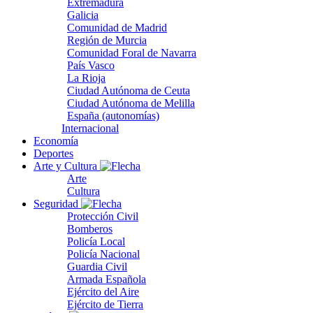
Extremadura
Galicia
Comunidad de Madrid
Región de Murcia
Comunidad Foral de Navarra
País Vasco
La Rioja
Ciudad Autónoma de Ceuta
Ciudad Autónoma de Melilla
España (autonomías)
Internacional
Economía
Deportes
Arte y Cultura
Arte
Cultura
Seguridad
Protección Civil
Bomberos
Policía Local
Policía Nacional
Guardia Civil
Armada Española
Ejército del Aire
Ejército de Tierra