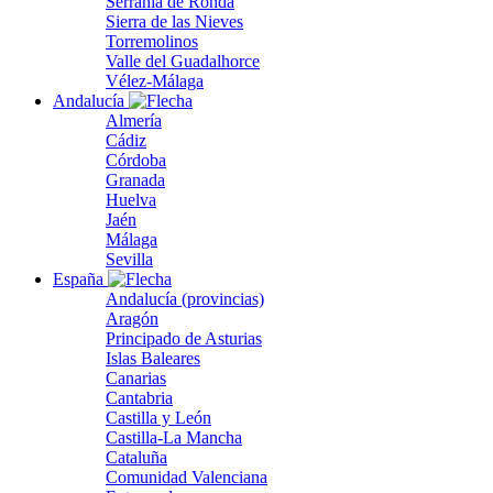
Serranía de Ronda
Sierra de las Nieves
Torremolinos
Valle del Guadalhorce
Vélez-Málaga
Andalucía
Almería
Cádiz
Córdoba
Granada
Huelva
Jaén
Málaga
Sevilla
España
Andalucía (provincias)
Aragón
Principado de Asturias
Islas Baleares
Canarias
Cantabria
Castilla y León
Castilla-La Mancha
Cataluña
Comunidad Valenciana