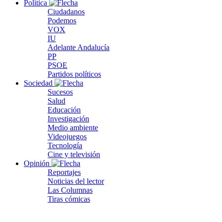
Política
Ciudadanos
Podemos
VOX
IU
Adelante Andalucía
PP
PSOE
Partidos políticos
Sociedad
Sucesos
Salud
Educación
Investigación
Medio ambiente
Videojuegos
Tecnología
Cine y televisión
Opinión
Reportajes
Noticias del lector
Las Columnas
Tiras cómicas