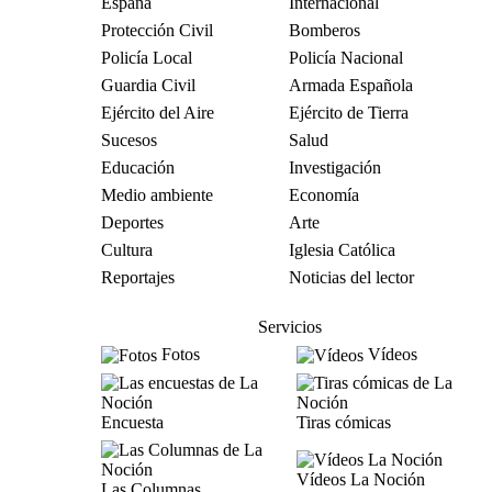
España
Internacional
Protección Civil
Bomberos
Policía Local
Policía Nacional
Guardia Civil
Armada Española
Ejército del Aire
Ejército de Tierra
Sucesos
Salud
Educación
Investigación
Medio ambiente
Economía
Deportes
Arte
Cultura
Iglesia Católica
Reportajes
Noticias del lector
Servicios
Fotos
Vídeos
Encuesta
Tiras cómicas
Vídeos La Noción
Las Columnas