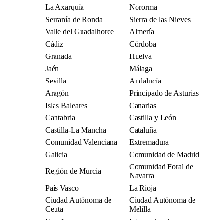
La Axarquía
Nororma
Serranía de Ronda
Sierra de las Nieves
Valle del Guadalhorce
Almería
Cádiz
Córdoba
Granada
Huelva
Jaén
Málaga
Sevilla
Andalucía
Aragón
Principado de Asturias
Islas Baleares
Canarias
Cantabria
Castilla y León
Castilla-La Mancha
Cataluña
Comunidad Valenciana
Extremadura
Galicia
Comunidad de Madrid
Comunidad Foral de
Región de Murcia
Navarra
País Vasco
La Rioja
Ciudad Autónoma de
Ciudad Autónoma de
Ceuta
Melilla