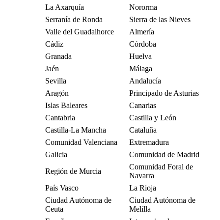
La Axarquía
Nororma
Serranía de Ronda
Sierra de las Nieves
Valle del Guadalhorce
Almería
Cádiz
Córdoba
Granada
Huelva
Jaén
Málaga
Sevilla
Andalucía
Aragón
Principado de Asturias
Islas Baleares
Canarias
Cantabria
Castilla y León
Castilla-La Mancha
Cataluña
Comunidad Valenciana
Extremadura
Galicia
Comunidad de Madrid
Comunidad Foral de
Región de Murcia
Navarra
País Vasco
La Rioja
Ciudad Autónoma de
Ciudad Autónoma de
Ceuta
Melilla