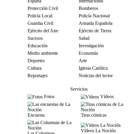
España
Internacional
Protección Civil
Bomberos
Policía Local
Policía Nacional
Guardia Civil
Armada Española
Ejército del Aire
Ejército de Tierra
Sucesos
Salud
Educación
Investigación
Medio ambiente
Economía
Deportes
Arte
Cultura
Iglesia Católica
Reportajes
Noticias del lector
Servicios
Fotos
Vídeos
Encuesta
Tiras cómicas
Vídeos La Noción
Las Columnas