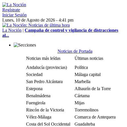
Regístrate
Iniciar Sesión
Lunes, 10 de Agosto de 2026 - 4:41 pm
La Noción
|
Campaña de control y vigilancia de distracciones
al...
Noticias de Portada
Noticias más leídas
Últimas noticias
Andalucía (provincias)
Política
Sociedad
Málaga capital
San Pedro Alcántara
Marbella
Estepona
Alhaurín de la Torre
Benalmádena
Cártama
Fuengirola
Mijas
Rincón de la Victoria
Torremolinos
Vélez-Málaga
Comarca de Antequera
Costa del Sol Occidental
Guadalteba