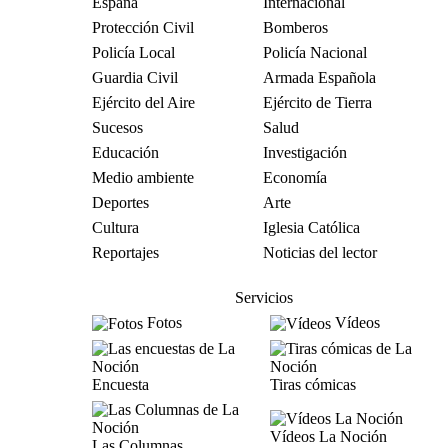
España
Internacional
Protección Civil
Bomberos
Policía Local
Policía Nacional
Guardia Civil
Armada Española
Ejército del Aire
Ejército de Tierra
Sucesos
Salud
Educación
Investigación
Medio ambiente
Economía
Deportes
Arte
Cultura
Iglesia Católica
Reportajes
Noticias del lector
Servicios
Fotos
Vídeos
Encuesta
Tiras cómicas
Vídeos La Noción
Las Columnas