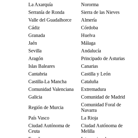
La Axarquía
Nororma
Serranía de Ronda
Sierra de las Nieves
Valle del Guadalhorce
Almería
Cádiz
Córdoba
Granada
Huelva
Jaén
Málaga
Sevilla
Andalucía
Aragón
Principado de Asturias
Islas Baleares
Canarias
Cantabria
Castilla y León
Castilla-La Mancha
Cataluña
Comunidad Valenciana
Extremadura
Galicia
Comunidad de Madrid
Comunidad Foral de
Región de Murcia
Navarra
País Vasco
La Rioja
Ciudad Autónoma de
Ciudad Autónoma de
Ceuta
Melilla