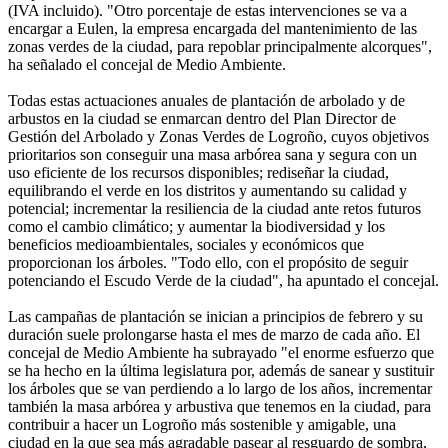
(IVA incluido). "Otro porcentaje de estas intervenciones se va a
encargar a Eulen, la empresa encargada del mantenimiento de las
zonas verdes de la ciudad, para repoblar principalmente alcorques",
ha señalado el concejal de Medio Ambiente.
Todas estas actuaciones anuales de plantación de arbolado y de
arbustos en la ciudad se enmarcan dentro del Plan Director de
Gestión del Arbolado y Zonas Verdes de Logroño, cuyos objetivos
prioritarios son conseguir una masa arbórea sana y segura con un
uso eficiente de los recursos disponibles; rediseñar la ciudad,
equilibrando el verde en los distritos y aumentando su calidad y
potencial; incrementar la resiliencia de la ciudad ante retos futuros
como el cambio climático; y aumentar la biodiversidad y los
beneficios medioambientales, sociales y económicos que
proporcionan los árboles. "Todo ello, con el propósito de seguir
potenciando el Escudo Verde de la ciudad", ha apuntado el concejal.
Las campañas de plantación se inician a principios de febrero y su
duración suele prolongarse hasta el mes de marzo de cada año. El
concejal de Medio Ambiente ha subrayado "el enorme esfuerzo que
se ha hecho en la última legislatura por, además de sanear y sustituir
los árboles que se van perdiendo a lo largo de los años, incrementar
también la masa arbórea y arbustiva que tenemos en la ciudad, para
contribuir a hacer un Logroño más sostenible y amigable, una
ciudad en la que sea más agradable pasear al resguardo de sombra,