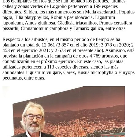
Los ejemplares con los que se han poblado los parques, jardines,
calles y zonas verdes de Logroño pertenecen a 199 especies
diferentes. Si bien, los más numerosos son Melia azedarach, Populus
nigra, Tilia platyphyllos, Robinia pseudoacacia, Ligustrum
japonicum, Alnus glutinosa, Gleditsia triacanthos, Prunus cerasifera
pissardii, Cinnamomum camphora y Tamarix gallica, entre otras.
Respecto a los arbustos, en el mismo periodo de tiempo se ha
plantado un total de 12 061 (3 857 en el año 2019; 3 078 en 2020; 2
453 en el ejercicio 2021; y 2 673 en el presente año). Asimismo, está
prevista la plantación en la campaña de otros 4 769 arbustos, que
contabilizarán en el próximo ejercicio. En este caso, las plantas
utilizadas pertenecen a 113 especies diversas, siendo las más
abundantes Ligustrum vulgare, Carex, Busus microphylla o Euryops
pectinatus, entre otras.