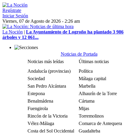
Regístrate
Iniciar Sesión
Viernes, 07 de Agosto de 2026 - 2:26 am
La Noción
|
La Ayuntamiento de Logroño ha plantado 3 986
árboles y 12 061...
Noticias de Portada
Noticias más leídas
Últimas noticias
Andalucía (provincias)
Política
Sociedad
Málaga capital
San Pedro Alcántara
Marbella
Estepona
Alhaurín de la Torre
Benalmádena
Cártama
Fuengirola
Mijas
Rincón de la Victoria
Torremolinos
Vélez-Málaga
Comarca de Antequera
Costa del Sol Occidental
Guadalteba