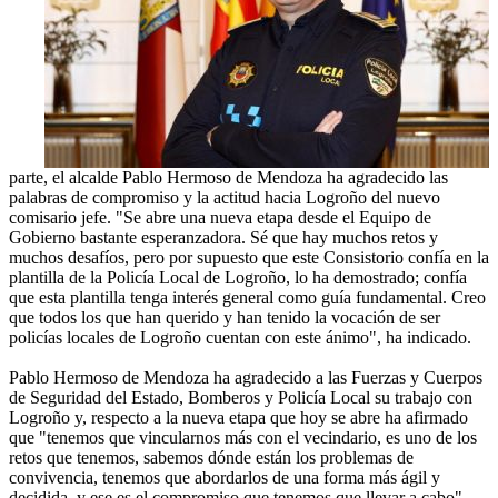
parte, el alcalde Pablo Hermoso de Mendoza ha agradecido las
palabras de compromiso y la actitud hacia Logroño del nuevo
comisario jefe. "Se abre una nueva etapa desde el Equipo de
Gobierno bastante esperanzadora. Sé que hay muchos retos y
muchos desafíos, pero por supuesto que este Consistorio confía en la
plantilla de la Policía Local de Logroño, lo ha demostrado; confía
que esta plantilla tenga interés general como guía fundamental. Creo
que todos los que han querido y han tenido la vocación de ser
policías locales de Logroño cuentan con este ánimo", ha indicado.
Pablo Hermoso de Mendoza ha agradecido a las Fuerzas y Cuerpos
de Seguridad del Estado, Bomberos y Policía Local su trabajo con
Logroño y, respecto a la nueva etapa que hoy se abre ha afirmado
que "tenemos que vincularnos más con el vecindario, es uno de los
retos que tenemos, sabemos dónde están los problemas de
convivencia, tenemos que abordarlos de una forma más ágil y
decidida, y ese es el compromiso que tenemos que llevar a cabo".