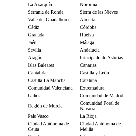
La Axarquía
Nororma
Serranía de Ronda
Sierra de las Nieves
Valle del Guadalhorce
Almería
Cádiz
Córdoba
Granada
Huelva
Jaén
Málaga
Sevilla
Andalucía
Aragón
Principado de Asturias
Islas Baleares
Canarias
Cantabria
Castilla y León
Castilla-La Mancha
Cataluña
Comunidad Valenciana
Extremadura
Galicia
Comunidad de Madrid
Comunidad Foral de
Región de Murcia
Navarra
País Vasco
La Rioja
Ciudad Autónoma de
Ciudad Autónoma de
Ceuta
Melilla