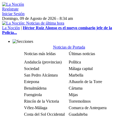
Regístrate
Iniciar Sesión
Domingo, 09 de Agosto de 2026 - 8:34 am
La Noción
|
Héctor Ruiz Alonso es el nuevo comisario jefe de la
Policía...
Noticias de Portada
Noticias más leídas
Últimas noticias
Andalucía (provincias)
Política
Sociedad
Málaga capital
San Pedro Alcántara
Marbella
Estepona
Alhaurín de la Torre
Benalmádena
Cártama
Fuengirola
Mijas
Rincón de la Victoria
Torremolinos
Vélez-Málaga
Comarca de Antequera
Costa del Sol Occidental
Guadalteba