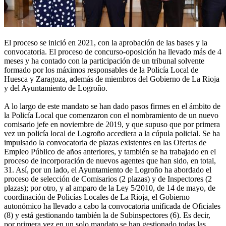
El proceso se inició en 2021, con la aprobación de las bases y la
convocatoria. El proceso de concurso-oposición ha llevado más de 4
meses y ha contado con la participación de un tribunal solvente
formado por los máximos responsables de la Policía Local de
Huesca y Zaragoza, además de miembros del Gobierno de La Rioja
y del Ayuntamiento de Logroño.
A lo largo de este mandato se han dado pasos firmes en el ámbito de
la Policía Local que comenzaron con el nombramiento de un nuevo
comisario jefe en noviembre de 2019, y que supuso que por primera
vez un policía local de Logroño accediera a la cúpula policial. Se ha
impulsado la convocatoria de plazas existentes en las Ofertas de
Empleo Público de años anteriores, y también se ha trabajado en el
proceso de incorporación de nuevos agentes que han sido, en total,
31. Así, por un lado, el Ayuntamiento de Logroño ha abordado el
proceso de selección de Comisarios (2 plazas) y de Inspectores (2
plazas); por otro, y al amparo de la Ley 5/2010, de 14 de mayo, de
coordinación de Policías Locales de La Rioja, el Gobierno
autonómico ha llevado a cabo la convocatoria unificada de Oficiales
(8) y está gestionando también la de Subinspectores (6). Es decir,
por primera vez en un solo mandato se han gestionado todas las