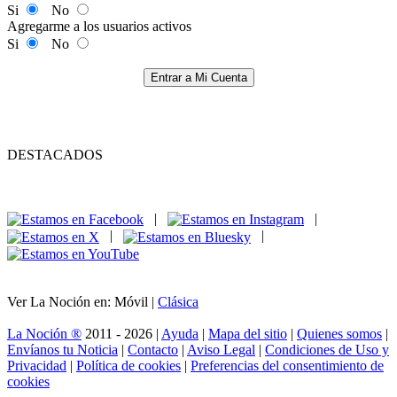
Si
No
Agregarme a los usuarios activos
Si
No
Entrar a Mi Cuenta
DESTACADOS
|
|
|
|
Ver La Noción en: Móvil |
Clásica
La Noción ®
2011 - 2026 |
Ayuda
|
Mapa del sitio
|
Quienes somos
|
Envíanos tu Noticia
|
Contacto
|
Aviso Legal
|
Condiciones de Uso y
Privacidad
|
Política de cookies
|
Preferencias del consentimiento de
cookies