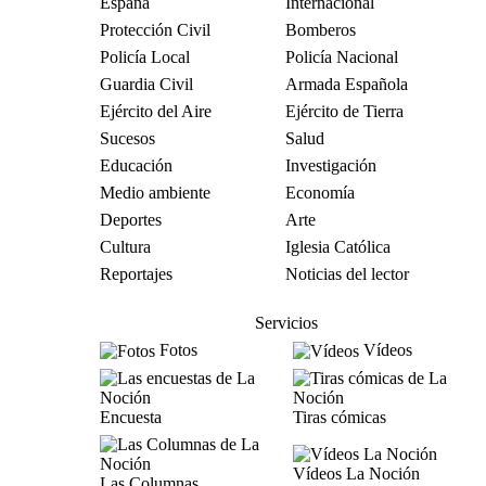
España
Internacional
Protección Civil
Bomberos
Policía Local
Policía Nacional
Guardia Civil
Armada Española
Ejército del Aire
Ejército de Tierra
Sucesos
Salud
Educación
Investigación
Medio ambiente
Economía
Deportes
Arte
Cultura
Iglesia Católica
Reportajes
Noticias del lector
Servicios
Fotos
Vídeos
Encuesta
Tiras cómicas
Vídeos La Noción
Las Columnas