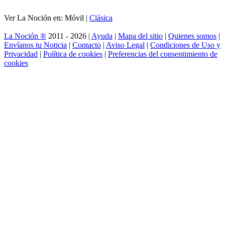
Ver La Noción en: Móvil |
Clásica
La Noción ®
2011 - 2026 |
Ayuda
|
Mapa del sitio
|
Quienes somos
|
Envíanos tu Noticia
|
Contacto
|
Aviso Legal
|
Condiciones de Uso y
Privacidad
|
Política de cookies
|
Preferencias del consentimiento de
cookies