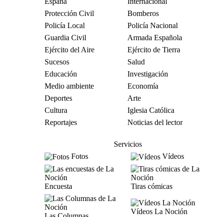
España
Internacional
Protección Civil
Bomberos
Policía Local
Policía Nacional
Guardia Civil
Armada Española
Ejército del Aire
Ejército de Tierra
Sucesos
Salud
Educación
Investigación
Medio ambiente
Economía
Deportes
Arte
Cultura
Iglesia Católica
Reportajes
Noticias del lector
Servicios
Fotos
Vídeos
Encuesta
Tiras cómicas
Vídeos La Noción
Las Columnas