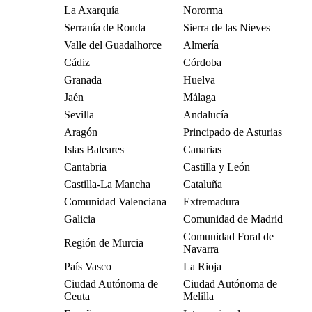
La Axarquía
Nororma
Serranía de Ronda
Sierra de las Nieves
Valle del Guadalhorce
Almería
Cádiz
Córdoba
Granada
Huelva
Jaén
Málaga
Sevilla
Andalucía
Aragón
Principado de Asturias
Islas Baleares
Canarias
Cantabria
Castilla y León
Castilla-La Mancha
Cataluña
Comunidad Valenciana
Extremadura
Galicia
Comunidad de Madrid
Comunidad Foral de
Región de Murcia
Navarra
País Vasco
La Rioja
Ciudad Autónoma de
Ciudad Autónoma de
Ceuta
Melilla