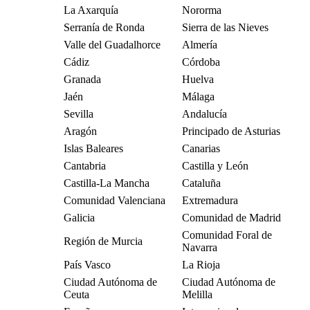
La Axarquía
Nororma
Serranía de Ronda
Sierra de las Nieves
Valle del Guadalhorce
Almería
Cádiz
Córdoba
Granada
Huelva
Jaén
Málaga
Sevilla
Andalucía
Aragón
Principado de Asturias
Islas Baleares
Canarias
Cantabria
Castilla y León
Castilla-La Mancha
Cataluña
Comunidad Valenciana
Extremadura
Galicia
Comunidad de Madrid
Comunidad Foral de
Región de Murcia
Navarra
País Vasco
La Rioja
Ciudad Autónoma de
Ciudad Autónoma de
Ceuta
Melilla