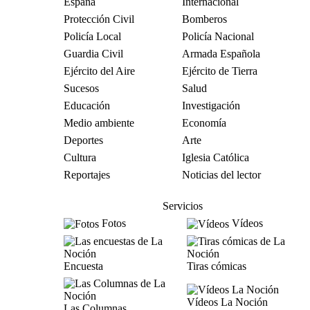
España
Internacional
Protección Civil
Bomberos
Policía Local
Policía Nacional
Guardia Civil
Armada Española
Ejército del Aire
Ejército de Tierra
Sucesos
Salud
Educación
Investigación
Medio ambiente
Economía
Deportes
Arte
Cultura
Iglesia Católica
Reportajes
Noticias del lector
Servicios
Fotos
Vídeos
Encuesta
Tiras cómicas
Vídeos La Noción
Las Columnas