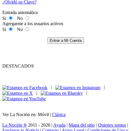
¿Olvidó su Clave?
Entrada automática
Si
No
Agregarme a los usuarios activos
Si
No
Entrar a Mi Cuenta
DESTACADOS
|
|
|
|
Ver La Noción en: Móvil |
Clásica
La Noción ®
2011 - 2026 |
Ayuda
|
Mapa del sitio
|
Quienes somos
|
Envíanos tu Noticia
|
Contacto
|
Aviso Legal
|
Condiciones de Uso y