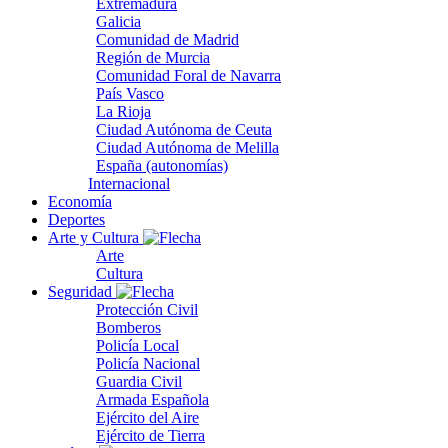
Extremadura
Galicia
Comunidad de Madrid
Región de Murcia
Comunidad Foral de Navarra
País Vasco
La Rioja
Ciudad Autónoma de Ceuta
Ciudad Autónoma de Melilla
España (autonomías)
Internacional
Economía
Deportes
Arte y Cultura
Arte
Cultura
Seguridad
Protección Civil
Bomberos
Policía Local
Policía Nacional
Guardia Civil
Armada Española
Ejército del Aire
Ejército de Tierra