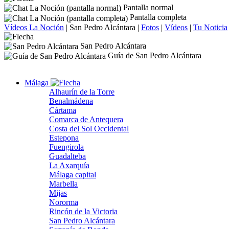
Pantalla normal
Pantalla completa
Vídeos La Noción
|
San Pedro Alcántara
|
Fotos
|
Vídeos
|
Tu Noticia
San Pedro Alcántara
Guía de San Pedro Alcántara
Málaga
Alhaurín de la Torre
Benalmádena
Cártama
Comarca de Antequera
Costa del Sol Occidental
Estepona
Fuengirola
Guadalteba
La Axarquía
Málaga capital
Marbella
Mijas
Nororma
Rincón de la Victoria
San Pedro Alcántara