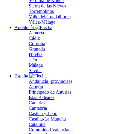
Serranía de Ronda
Sierra de las Nieves
Torremolinos
Valle del Guadalhorce
Vélez-Málaga
Andalucía
Almería
Cádiz
Córdoba
Granada
Huelva
Jaén
Málaga
Sevilla
España
Andalucía (provincias)
Aragón
Principado de Asturias
Islas Baleares
Canarias
Cantabria
Castilla y León
Castilla-La Mancha
Cataluña
Comunidad Valenciana