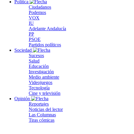
Política
Ciudadanos
Podemos
VOX
IU
Adelante Andalucía
PP
PSOE
Partidos políticos
Sociedad
Sucesos
Salud
Educación
Investigación
Medio ambiente
Videojuegos
Tecnología
Cine y televisión
Opinión
Reportajes
Noticias del lector
Las Columnas
Tiras cómicas