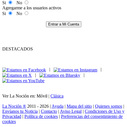
Si
No
Agregarme a los usuarios activos
Si
No
Entrar a Mi Cuenta
DESTACADOS
|
|
|
|
Ver La Noción en: Móvil |
Clásica
La Noción ®
2011 - 2026 |
Ayuda
|
Mapa del sitio
|
Quienes somos
|
Envíanos tu Noticia
|
Contacto
|
Aviso Legal
|
Condiciones de Uso y
Privacidad
|
Política de cookies
|
Preferencias del consentimiento de
cookies