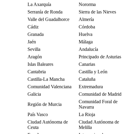
La Axarquía
Nororma
Serranía de Ronda
Sierra de las Nieves
Valle del Guadalhorce
Almería
Cádiz
Córdoba
Granada
Huelva
Jaén
Málaga
Sevilla
Andalucía
Aragón
Principado de Asturias
Islas Baleares
Canarias
Cantabria
Castilla y León
Castilla-La Mancha
Cataluña
Comunidad Valenciana
Extremadura
Galicia
Comunidad de Madrid
Comunidad Foral de
Región de Murcia
Navarra
País Vasco
La Rioja
Ciudad Autónoma de
Ciudad Autónoma de
Ceuta
Melilla