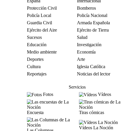
España
Internacional
Protección Civil
Bomberos
Policía Local
Policía Nacional
Guardia Civil
Armada Española
Ejército del Aire
Ejército de Tierra
Sucesos
Salud
Educación
Investigación
Medio ambiente
Economía
Deportes
Arte
Cultura
Iglesia Católica
Reportajes
Noticias del lector
Servicios
Fotos
Vídeos
Encuesta
Tiras cómicas
Vídeos La Noción
Las Columnas