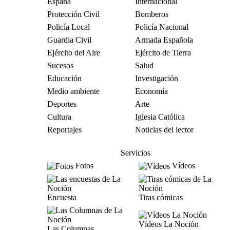
España
Internacional
Protección Civil
Bomberos
Policía Local
Policía Nacional
Guardia Civil
Armada Española
Ejército del Aire
Ejército de Tierra
Sucesos
Salud
Educación
Investigación
Medio ambiente
Economía
Deportes
Arte
Cultura
Iglesia Católica
Reportajes
Noticias del lector
Servicios
Fotos
Vídeos
Encuesta
Tiras cómicas
Vídeos La Noción
Las Columnas