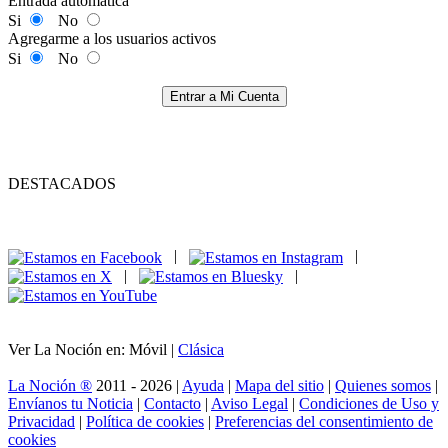
Entrada automática
Si
No
Agregarme a los usuarios activos
Si
No
Entrar a Mi Cuenta
DESTACADOS
|
|
|
|
Ver La Noción en: Móvil |
Clásica
La Noción ®
2011 - 2026 |
Ayuda
|
Mapa del sitio
|
Quienes somos
|
Envíanos tu Noticia
|
Contacto
|
Aviso Legal
|
Condiciones de Uso y
Privacidad
|
Política de cookies
|
Preferencias del consentimiento de
cookies