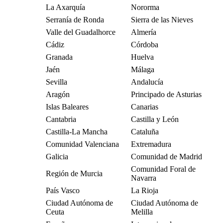
La Axarquía
Nororma
Serranía de Ronda
Sierra de las Nieves
Valle del Guadalhorce
Almería
Cádiz
Córdoba
Granada
Huelva
Jaén
Málaga
Sevilla
Andalucía
Aragón
Principado de Asturias
Islas Baleares
Canarias
Cantabria
Castilla y León
Castilla-La Mancha
Cataluña
Comunidad Valenciana
Extremadura
Galicia
Comunidad de Madrid
Comunidad Foral de
Región de Murcia
Navarra
País Vasco
La Rioja
Ciudad Autónoma de
Ciudad Autónoma de
Ceuta
Melilla