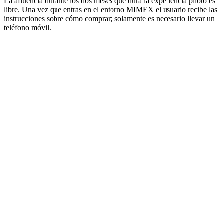
La afluencia durante los dos meses que dura la experiencia piloto es
libre. Una vez que entras en el entorno MIMEX el usuario recibe las
instrucciones sobre cómo comprar; solamente es necesario llevar un
teléfono móvil.