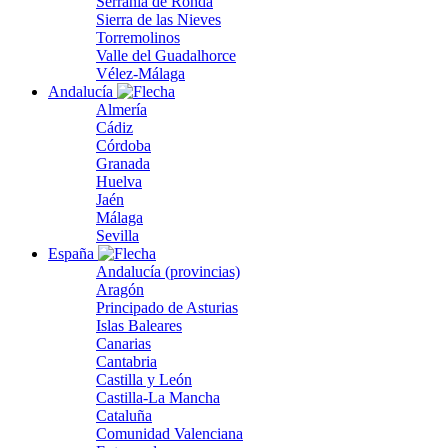
Serranía de Ronda
Sierra de las Nieves
Torremolinos
Valle del Guadalhorce
Vélez-Málaga
Andalucía
Almería
Cádiz
Córdoba
Granada
Huelva
Jaén
Málaga
Sevilla
España
Andalucía (provincias)
Aragón
Principado de Asturias
Islas Baleares
Canarias
Cantabria
Castilla y León
Castilla-La Mancha
Cataluña
Comunidad Valenciana