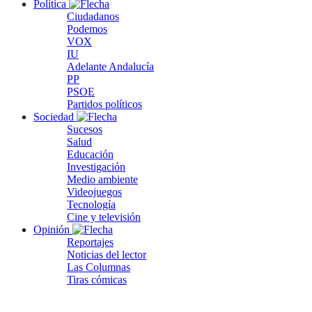
Política
Ciudadanos
Podemos
VOX
IU
Adelante Andalucía
PP
PSOE
Partidos políticos
Sociedad
Sucesos
Salud
Educación
Investigación
Medio ambiente
Videojuegos
Tecnología
Cine y televisión
Opinión
Reportajes
Noticias del lector
Las Columnas
Tiras cómicas