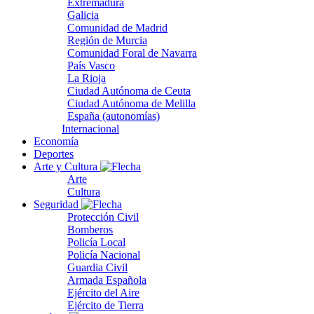
Extremadura
Galicia
Comunidad de Madrid
Región de Murcia
Comunidad Foral de Navarra
País Vasco
La Rioja
Ciudad Autónoma de Ceuta
Ciudad Autónoma de Melilla
España (autonomías)
Internacional
Economía
Deportes
Arte y Cultura
Arte
Cultura
Seguridad
Protección Civil
Bomberos
Policía Local
Policía Nacional
Guardia Civil
Armada Española
Ejército del Aire
Ejército de Tierra