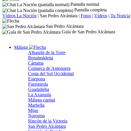
Pantalla normal
Pantalla completa
Vídeos La Noción
|
San Pedro Alcántara
|
Fotos
|
Vídeos
|
Tu Noticia
San Pedro Alcántara
Guía de San Pedro Alcántara
Málaga
Alhaurín de la Torre
Benalmádena
Cártama
Comarca de Antequera
Costa del Sol Occidental
Estepona
Fuengirola
Guadalteba
La Axarquía
Málaga capital
Marbella
Mijas
Nororma
Rincón de la Victoria
San Pedro Alcántara