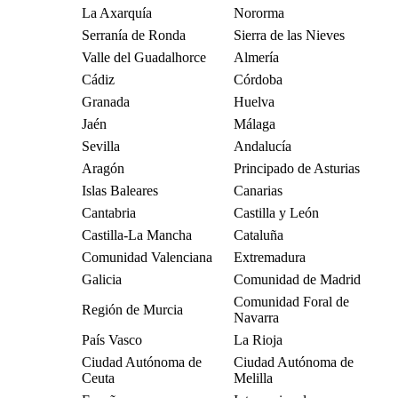
La Axarquía
Nororma
Serranía de Ronda
Sierra de las Nieves
Valle del Guadalhorce
Almería
Cádiz
Córdoba
Granada
Huelva
Jaén
Málaga
Sevilla
Andalucía
Aragón
Principado de Asturias
Islas Baleares
Canarias
Cantabria
Castilla y León
Castilla-La Mancha
Cataluña
Comunidad Valenciana
Extremadura
Galicia
Comunidad de Madrid
Comunidad Foral de
Región de Murcia
Navarra
País Vasco
La Rioja
Ciudad Autónoma de
Ciudad Autónoma de
Ceuta
Melilla