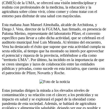
(CIMES) de la UMA, se ofrecerá una visión interdisciplinar y
realista con profesionales de la medicina, la educación y la
agricultura sobre cómo vivir, cómo comer y cómo tratar con el
entorno para disfrutar de una salud con mayúsculas.
Esta mañana Juan Manuel Almohalla, alcalde de Archidona, y
Diego J. Vera, director de la FGUMA, han firmado, en presencia de
Paloma Merino, representante del laboratorio Pfizer, el convenio
específico para llevar a cabo dicha actividad, que se celebrará en el
auditorio municipal José Luis Miranda. Al término del encuentro,
Vera ha destacado el éxito que supone que esta actividad cumpla su
sexta edición, al tiempo que ha mostrado su interés por aprovechar
el potencial y riqueza de la provincia, refiriéndose a ella como
"territorio UMA". Por último, ha incidido en la importancia de que
se creen sinergias y lazos de colaboración entre las entidades
públicas y privadas, como sucede en esta iniciativa, que cuenta con
el patrocinio de Pfizer, Novartis y Roche.
Estas jornadas dirigen la mirada a los elevados niveles de
contaminación y su relación con el cáncer; a los pesticidas y su
impacto en salud y se explorará el papel de la obesidad como
pandemia de esta sociedad. Además, se hablará de agricultura
ecológica y alimentación saludable, dejando ver que es posible y