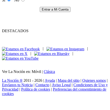
Si
No
Entrar a Mi Cuenta
DESTACADOS
|
|
|
|
Ver La Noción en: Móvil |
Clásica
La Noción ®
2011 - 2026 |
Ayuda
|
Mapa del sitio
|
Quienes somos
|
Envíanos tu Noticia
|
Contacto
|
Aviso Legal
|
Condiciones de Uso y
Privacidad
|
Política de cookies
|
Preferencias del consentimiento de
cookies