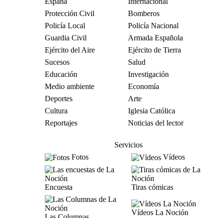
España
Internacional
Protección Civil
Bomberos
Policía Local
Policía Nacional
Guardia Civil
Armada Española
Ejército del Aire
Ejército de Tierra
Sucesos
Salud
Educación
Investigación
Medio ambiente
Economía
Deportes
Arte
Cultura
Iglesia Católica
Reportajes
Noticias del lector
Servicios
Fotos
Vídeos
Encuesta
Tiras cómicas
Vídeos La Noción
Las Columnas