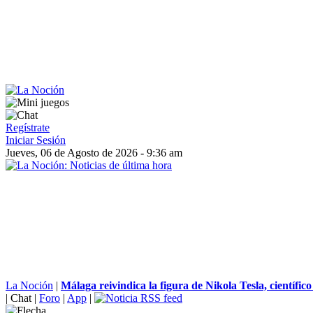
Regístrate
Iniciar Sesión
Jueves, 06 de Agosto de 2026 - 9:36 am
La Noción
|
Málaga reivindica la figura de Nikola Tesla, científico 
|
Chat
|
Foro
|
App
|