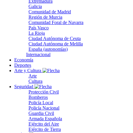
Extremadura
Galicia
Comunidad de Madrid
Región de Murcia
Comunidad Foral de Navarra
País Vasco
La Rioja
Ciudad Autónoma de Ceuta
Ciudad Autónoma de Melilla
España (autonomías)
Internacional
Economía
Deportes
Arte y Cultura
Arte
Cultura
Seguridad
Protección Civil
Bomberos
Policía Local
Policía Nacional
Guardia Civil
Armada Española
Ejército del Aire
Ejército de Tierra