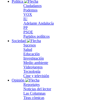
Política
Ciudadanos
Podemos
VOX
IU
Adelante Andalucía
PP
PSOE
Partidos políticos
Sociedad
Sucesos
Salud
Educación
Investigación
Medio ambiente
Videojuegos
Tecnología
Cine y televisión
Opinión
Reportajes
Noticias del lector
Las Columnas
Tiras cómicas