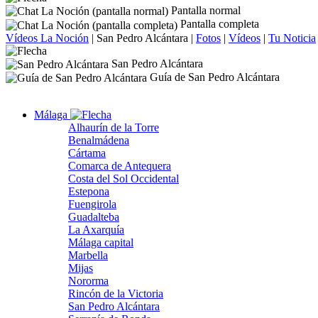
Pantalla normal
Pantalla completa
Vídeos La Noción
|
San Pedro Alcántara
|
Fotos
|
Vídeos
|
Tu Noticia
San Pedro Alcántara
Guía de San Pedro Alcántara
Málaga
Alhaurín de la Torre
Benalmádena
Cártama
Comarca de Antequera
Costa del Sol Occidental
Estepona
Fuengirola
Guadalteba
La Axarquía
Málaga capital
Marbella
Mijas
Nororma
Rincón de la Victoria
San Pedro Alcántara