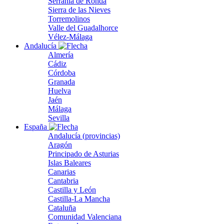
Serranía de Ronda
Sierra de las Nieves
Torremolinos
Valle del Guadalhorce
Vélez-Málaga
Andalucía
Almería
Cádiz
Córdoba
Granada
Huelva
Jaén
Málaga
Sevilla
España
Andalucía (provincias)
Aragón
Principado de Asturias
Islas Baleares
Canarias
Cantabria
Castilla y León
Castilla-La Mancha
Cataluña
Comunidad Valenciana