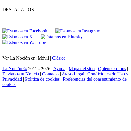
DESTACADOS
|
|
|
|
Ver La Noción en: Móvil |
Clásica
La Noción ®
2011 - 2026 |
Ayuda
|
Mapa del sitio
|
Quienes somos
|
Envíanos tu Noticia
|
Contacto
|
Aviso Legal
|
Condiciones de Uso y
Privacidad
|
Política de cookies
|
Preferencias del consentimiento de
cookies