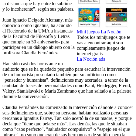
la distancia que hay entre lo sublime
y lo incoherente", según sus palabras.
Juan Ignacio Delgado Alemany, más
conocido como Ignatius, ha acudido
al Rectorado de la UMA a instancias
Mini juegos La Noción
de la Facultad de Filosofía y Letras -
Todos los minijuegos que te
que cumple su 50 aniversario- para
vas a encontrar aquí son
participar en un diálogo abierto con la
completamente juegos de
profesora Claudia Fernández.
internet gratis.
La Noción ads
Han sido casi dos horas ante un
auditorio que se ha quedado pequeño para escuchar la intervención
de un humorista presentado también por su anfitriona como
"pensador y humanista", definiciones muy acertadas, a tenor de la
cantidad de frases de personalidades como Kant, Heidegger, Freud,
Valery, Stanislavski o María Zambrano que han saltado a la palestra
durante la conversación.
Claudia Fernández ha comenzado la intervención dándole a conocer
seis definiciones que, sobre su persona, habían realizado personas
cercanas a Ignatius Farray. Tan solo acertó la de su madre, y porque
decía que "tiene que pelarse más". Las demás, las que le situaban
como "caos perfecto", "saludador compulsivo" o "espejo en el que
mirarse", no supo que eran de sus hermanos o de su hijo, pero la