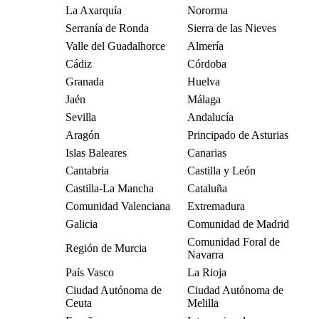
La Axarquía
Nororma
Serranía de Ronda
Sierra de las Nieves
Valle del Guadalhorce
Almería
Cádiz
Córdoba
Granada
Huelva
Jaén
Málaga
Sevilla
Andalucía
Aragón
Principado de Asturias
Islas Baleares
Canarias
Cantabria
Castilla y León
Castilla-La Mancha
Cataluña
Comunidad Valenciana
Extremadura
Galicia
Comunidad de Madrid
Comunidad Foral de
Región de Murcia
Navarra
País Vasco
La Rioja
Ciudad Autónoma de
Ciudad Autónoma de
Ceuta
Melilla