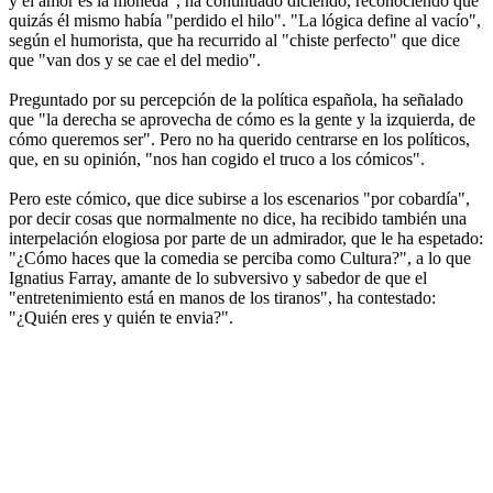
y el amor es la moneda", ha continuado diciendo, reconociendo que
quizás él mismo había "perdido el hilo". "La lógica define al vacío",
según el humorista, que ha recurrido al "chiste perfecto" que dice
que "van dos y se cae el del medio".
Preguntado por su percepción de la política española, ha señalado
que "la derecha se aprovecha de cómo es la gente y la izquierda, de
cómo queremos ser". Pero no ha querido centrarse en los políticos,
que, en su opinión, "nos han cogido el truco a los cómicos".
Pero este cómico, que dice subirse a los escenarios "por cobardía",
por decir cosas que normalmente no dice, ha recibido también una
interpelación elogiosa por parte de un admirador, que le ha espetado:
"¿Cómo haces que la comedia se perciba como Cultura?", a lo que
Ignatius Farray, amante de lo subversivo y sabedor de que el
"entretenimiento está en manos de los tiranos", ha contestado:
"¿Quién eres y quién te envia?".