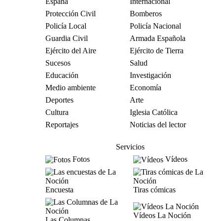
España
Internacional
Protección Civil
Bomberos
Policía Local
Policía Nacional
Guardia Civil
Armada Española
Ejército del Aire
Ejército de Tierra
Sucesos
Salud
Educación
Investigación
Medio ambiente
Economía
Deportes
Arte
Cultura
Iglesia Católica
Reportajes
Noticias del lector
Servicios
Fotos
Vídeos
Encuesta
Tiras cómicas
Vídeos La Noción
Las Columnas