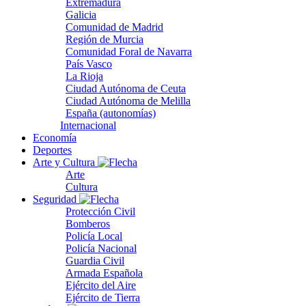
Extremadura
Galicia
Comunidad de Madrid
Región de Murcia
Comunidad Foral de Navarra
País Vasco
La Rioja
Ciudad Autónoma de Ceuta
Ciudad Autónoma de Melilla
España (autonomías)
Internacional
Economía
Deportes
Arte y Cultura
Arte
Cultura
Seguridad
Protección Civil
Bomberos
Policía Local
Policía Nacional
Guardia Civil
Armada Española
Ejército del Aire
Ejército de Tierra