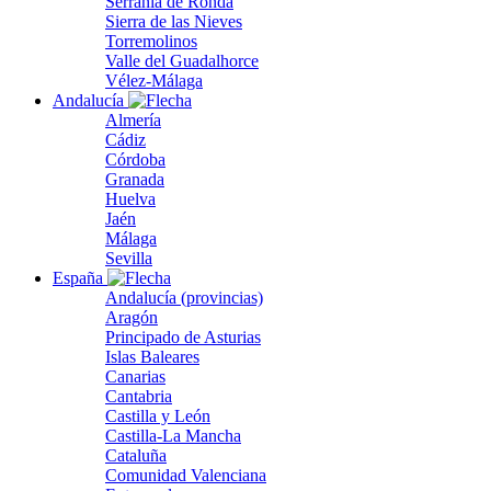
Serranía de Ronda
Sierra de las Nieves
Torremolinos
Valle del Guadalhorce
Vélez-Málaga
Andalucía
Almería
Cádiz
Córdoba
Granada
Huelva
Jaén
Málaga
Sevilla
España
Andalucía (provincias)
Aragón
Principado de Asturias
Islas Baleares
Canarias
Cantabria
Castilla y León
Castilla-La Mancha
Cataluña
Comunidad Valenciana