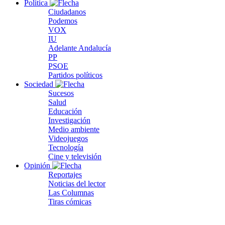
Política
Ciudadanos
Podemos
VOX
IU
Adelante Andalucía
PP
PSOE
Partidos políticos
Sociedad
Sucesos
Salud
Educación
Investigación
Medio ambiente
Videojuegos
Tecnología
Cine y televisión
Opinión
Reportajes
Noticias del lector
Las Columnas
Tiras cómicas