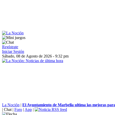
Regístrate
Iniciar Sesión
Sábado, 08 de Agosto de 2026 - 9:32 pm
La Noción
|
El Ayuntamiento de Marbella ultima las mejoras para a
|
Chat
|
Foro
|
App
|