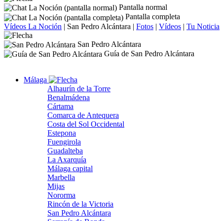
Pantalla normal
Pantalla completa
Vídeos La Noción
|
San Pedro Alcántara
|
Fotos
|
Vídeos
|
Tu Noticia
San Pedro Alcántara
Guía de San Pedro Alcántara
Málaga
Alhaurín de la Torre
Benalmádena
Cártama
Comarca de Antequera
Costa del Sol Occidental
Estepona
Fuengirola
Guadalteba
La Axarquía
Málaga capital
Marbella
Mijas
Nororma
Rincón de la Victoria
San Pedro Alcántara