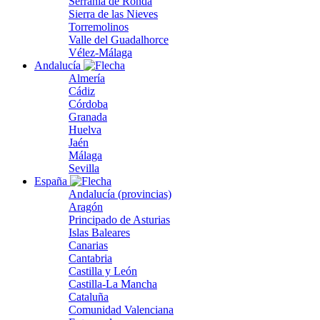
Serranía de Ronda
Sierra de las Nieves
Torremolinos
Valle del Guadalhorce
Vélez-Málaga
Andalucía
Almería
Cádiz
Córdoba
Granada
Huelva
Jaén
Málaga
Sevilla
España
Andalucía (provincias)
Aragón
Principado de Asturias
Islas Baleares
Canarias
Cantabria
Castilla y León
Castilla-La Mancha
Cataluña
Comunidad Valenciana