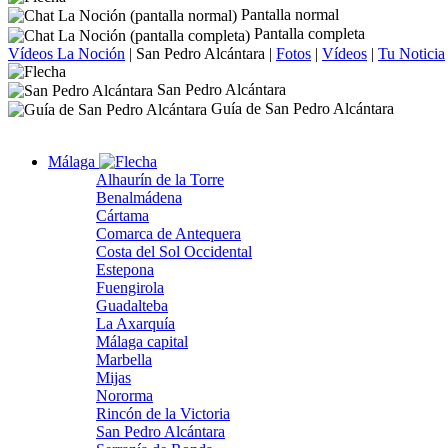
Pantalla normal
Pantalla completa
Vídeos La Noción
|
San Pedro Alcántara
|
Fotos
|
Vídeos
|
Tu Noticia
San Pedro Alcántara
Guía de San Pedro Alcántara
Málaga
Alhaurín de la Torre
Benalmádena
Cártama
Comarca de Antequera
Costa del Sol Occidental
Estepona
Fuengirola
Guadalteba
La Axarquía
Málaga capital
Marbella
Mijas
Nororma
Rincón de la Victoria
San Pedro Alcántara