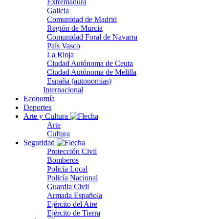
Extremadura
Galicia
Comunidad de Madrid
Región de Murcia
Comunidad Foral de Navarra
País Vasco
La Rioja
Ciudad Autónoma de Ceuta
Ciudad Autónoma de Melilla
España (autonomías)
Internacional
Economía
Deportes
Arte y Cultura
Arte
Cultura
Seguridad
Protección Civil
Bomberos
Policía Local
Policía Nacional
Guardia Civil
Armada Española
Ejército del Aire
Ejército de Tierra