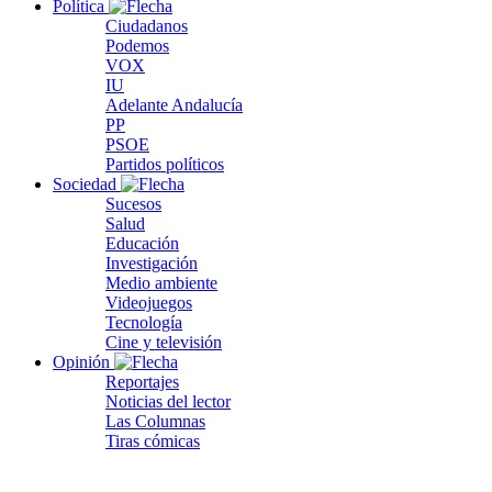
Política
Ciudadanos
Podemos
VOX
IU
Adelante Andalucía
PP
PSOE
Partidos políticos
Sociedad
Sucesos
Salud
Educación
Investigación
Medio ambiente
Videojuegos
Tecnología
Cine y televisión
Opinión
Reportajes
Noticias del lector
Las Columnas
Tiras cómicas