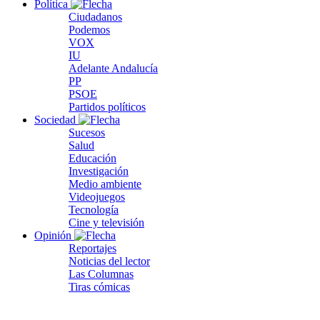
Política
Ciudadanos
Podemos
VOX
IU
Adelante Andalucía
PP
PSOE
Partidos políticos
Sociedad
Sucesos
Salud
Educación
Investigación
Medio ambiente
Videojuegos
Tecnología
Cine y televisión
Opinión
Reportajes
Noticias del lector
Las Columnas
Tiras cómicas