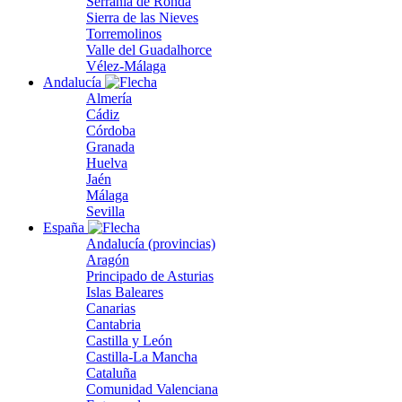
Serranía de Ronda
Sierra de las Nieves
Torremolinos
Valle del Guadalhorce
Vélez-Málaga
Andalucía
Almería
Cádiz
Córdoba
Granada
Huelva
Jaén
Málaga
Sevilla
España
Andalucía (provincias)
Aragón
Principado de Asturias
Islas Baleares
Canarias
Cantabria
Castilla y León
Castilla-La Mancha
Cataluña
Comunidad Valenciana