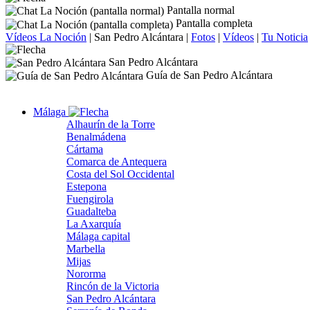
Pantalla normal
Pantalla completa
Vídeos La Noción
|
San Pedro Alcántara
|
Fotos
|
Vídeos
|
Tu Noticia
San Pedro Alcántara
Guía de San Pedro Alcántara
Málaga
Alhaurín de la Torre
Benalmádena
Cártama
Comarca de Antequera
Costa del Sol Occidental
Estepona
Fuengirola
Guadalteba
La Axarquía
Málaga capital
Marbella
Mijas
Nororma
Rincón de la Victoria
San Pedro Alcántara