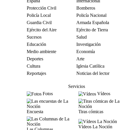
España
Internacional
Protección Civil
Bomberos
Policía Local
Policía Nacional
Guardia Civil
Armada Española
Ejército del Aire
Ejército de Tierra
Sucesos
Salud
Educación
Investigación
Medio ambiente
Economía
Deportes
Arte
Cultura
Iglesia Católica
Reportajes
Noticias del lector
Servicios
Fotos
Vídeos
Encuesta
Tiras cómicas
Vídeos La Noción
Las Columnas