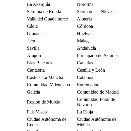
La Axarquía
Nororma
Serranía de Ronda
Sierra de las Nieves
Valle del Guadalhorce
Almería
Cádiz
Córdoba
Granada
Huelva
Jaén
Málaga
Sevilla
Andalucía
Aragón
Principado de Asturias
Islas Baleares
Canarias
Cantabria
Castilla y León
Castilla-La Mancha
Cataluña
Comunidad Valenciana
Extremadura
Galicia
Comunidad de Madrid
Comunidad Foral de
Región de Murcia
Navarra
País Vasco
La Rioja
Ciudad Autónoma de
Ciudad Autónoma de
Ceuta
Melilla