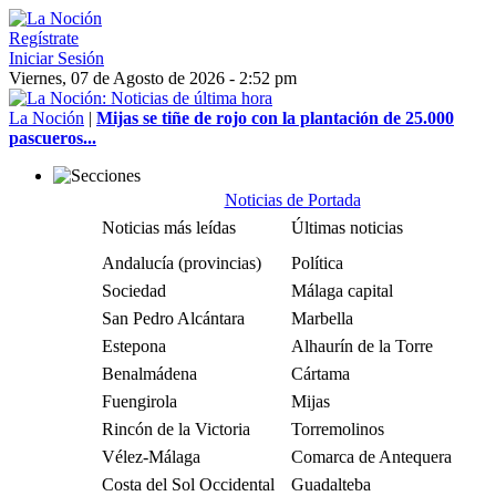
Regístrate
Iniciar Sesión
Viernes, 07 de Agosto de 2026 - 2:52 pm
La Noción
|
Mijas se tiñe de rojo con la plantación de 25.000
pascueros...
Noticias de Portada
Noticias más leídas
Últimas noticias
Andalucía (provincias)
Política
Sociedad
Málaga capital
San Pedro Alcántara
Marbella
Estepona
Alhaurín de la Torre
Benalmádena
Cártama
Fuengirola
Mijas
Rincón de la Victoria
Torremolinos
Vélez-Málaga
Comarca de Antequera
Costa del Sol Occidental
Guadalteba