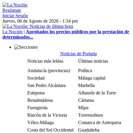
Regístrate
Iniciar Sesión
Jueves, 06 de Agosto de 2026 - 1:34 pm
La Noción
|
Aprobados los precios públicos por la prestación de
determinados...
Noticias de Portada
Noticias más leídas
Últimas noticias
Andalucía (provincias)
Política
Sociedad
Málaga capital
San Pedro Alcántara
Marbella
Estepona
Alhaurín de la Torre
Benalmádena
Cártama
Fuengirola
Mijas
Rincón de la Victoria
Torremolinos
Vélez-Málaga
Comarca de Antequera
Costa del Sol Occidental
Guadalteba