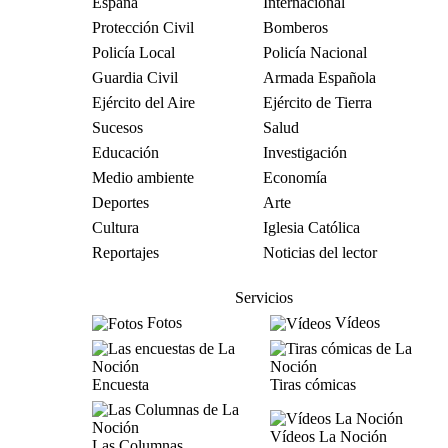
España
Internacional
Protección Civil
Bomberos
Policía Local
Policía Nacional
Guardia Civil
Armada Española
Ejército del Aire
Ejército de Tierra
Sucesos
Salud
Educación
Investigación
Medio ambiente
Economía
Deportes
Arte
Cultura
Iglesia Católica
Reportajes
Noticias del lector
Servicios
Fotos
Vídeos
Encuesta
Tiras cómicas
Vídeos La Noción
Las Columnas