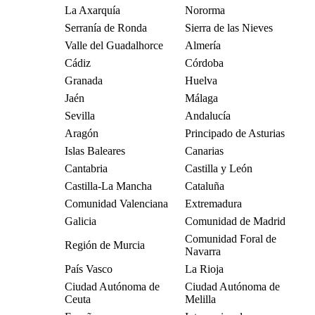
La Axarquía
Nororma
Serranía de Ronda
Sierra de las Nieves
Valle del Guadalhorce
Almería
Cádiz
Córdoba
Granada
Huelva
Jaén
Málaga
Sevilla
Andalucía
Aragón
Principado de Asturias
Islas Baleares
Canarias
Cantabria
Castilla y León
Castilla-La Mancha
Cataluña
Comunidad Valenciana
Extremadura
Galicia
Comunidad de Madrid
Comunidad Foral de
Región de Murcia
Navarra
País Vasco
La Rioja
Ciudad Autónoma de
Ciudad Autónoma de
Ceuta
Melilla