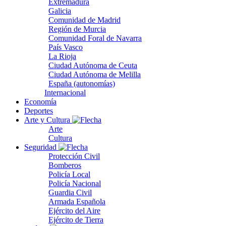
Extremadura
Galicia
Comunidad de Madrid
Región de Murcia
Comunidad Foral de Navarra
País Vasco
La Rioja
Ciudad Autónoma de Ceuta
Ciudad Autónoma de Melilla
España (autonomías)
Internacional
Economía
Deportes
Arte y Cultura
Arte
Cultura
Seguridad
Protección Civil
Bomberos
Policía Local
Policía Nacional
Guardia Civil
Armada Española
Ejército del Aire
Ejército de Tierra