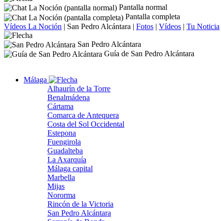
Pantalla normal
Pantalla completa
Vídeos La Noción
|
San Pedro Alcántara
|
Fotos
|
Vídeos
|
Tu Noticia
San Pedro Alcántara
Guía de San Pedro Alcántara
Málaga
Alhaurín de la Torre
Benalmádena
Cártama
Comarca de Antequera
Costa del Sol Occidental
Estepona
Fuengirola
Guadalteba
La Axarquía
Málaga capital
Marbella
Mijas
Nororma
Rincón de la Victoria
San Pedro Alcántara