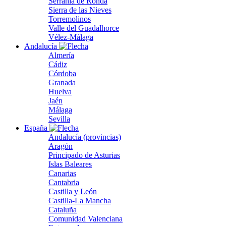
Serranía de Ronda
Sierra de las Nieves
Torremolinos
Valle del Guadalhorce
Vélez-Málaga
Andalucía
Almería
Cádiz
Córdoba
Granada
Huelva
Jaén
Málaga
Sevilla
España
Andalucía (provincias)
Aragón
Principado de Asturias
Islas Baleares
Canarias
Cantabria
Castilla y León
Castilla-La Mancha
Cataluña
Comunidad Valenciana