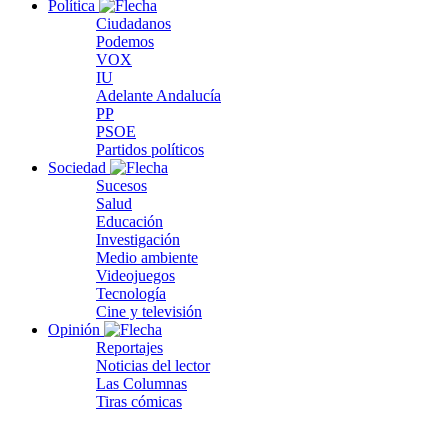
Política
Ciudadanos
Podemos
VOX
IU
Adelante Andalucía
PP
PSOE
Partidos políticos
Sociedad
Sucesos
Salud
Educación
Investigación
Medio ambiente
Videojuegos
Tecnología
Cine y televisión
Opinión
Reportajes
Noticias del lector
Las Columnas
Tiras cómicas