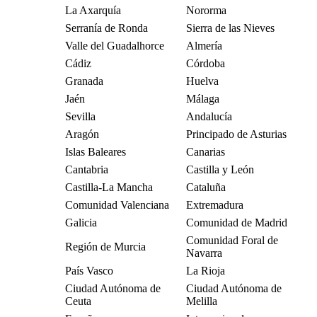
La Axarquía
Nororma
Serranía de Ronda
Sierra de las Nieves
Valle del Guadalhorce
Almería
Cádiz
Córdoba
Granada
Huelva
Jaén
Málaga
Sevilla
Andalucía
Aragón
Principado de Asturias
Islas Baleares
Canarias
Cantabria
Castilla y León
Castilla-La Mancha
Cataluña
Comunidad Valenciana
Extremadura
Galicia
Comunidad de Madrid
Comunidad Foral de
Región de Murcia
Navarra
País Vasco
La Rioja
Ciudad Autónoma de
Ciudad Autónoma de
Ceuta
Melilla