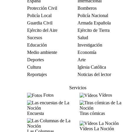
España
Internacional
Protección Civil
Bomberos
Policía Local
Policía Nacional
Guardia Civil
Armada Española
Ejército del Aire
Ejército de Tierra
Sucesos
Salud
Educación
Investigación
Medio ambiente
Economía
Deportes
Arte
Cultura
Iglesia Católica
Reportajes
Noticias del lector
Servicios
Fotos
Vídeos
Encuesta
Tiras cómicas
Vídeos La Noción
Las Columnas