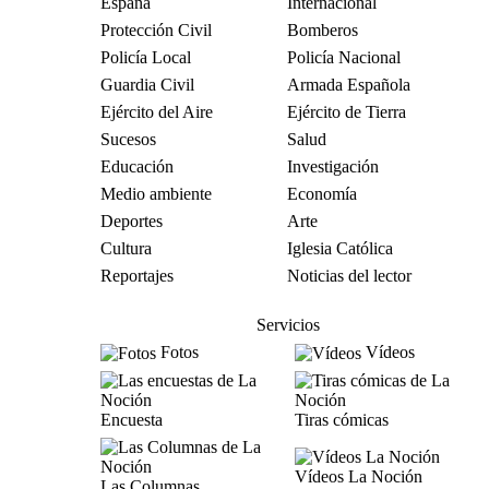
España
Internacional
Protección Civil
Bomberos
Policía Local
Policía Nacional
Guardia Civil
Armada Española
Ejército del Aire
Ejército de Tierra
Sucesos
Salud
Educación
Investigación
Medio ambiente
Economía
Deportes
Arte
Cultura
Iglesia Católica
Reportajes
Noticias del lector
Servicios
Fotos
Vídeos
Encuesta
Tiras cómicas
Vídeos La Noción
Las Columnas