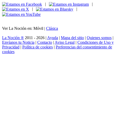
|
|
|
|
Ver La Noción en: Móvil |
Clásica
La Noción ®
2011 - 2026 |
Ayuda
|
Mapa del sitio
|
Quienes somos
|
Envíanos tu Noticia
|
Contacto
|
Aviso Legal
|
Condiciones de Uso y
Privacidad
|
Política de cookies
|
Preferencias del consentimiento de
cookies