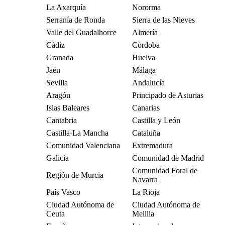
La Axarquía
Nororma
Serranía de Ronda
Sierra de las Nieves
Valle del Guadalhorce
Almería
Cádiz
Córdoba
Granada
Huelva
Jaén
Málaga
Sevilla
Andalucía
Aragón
Principado de Asturias
Islas Baleares
Canarias
Cantabria
Castilla y León
Castilla-La Mancha
Cataluña
Comunidad Valenciana
Extremadura
Galicia
Comunidad de Madrid
Comunidad Foral de
Región de Murcia
Navarra
País Vasco
La Rioja
Ciudad Autónoma de
Ciudad Autónoma de
Ceuta
Melilla