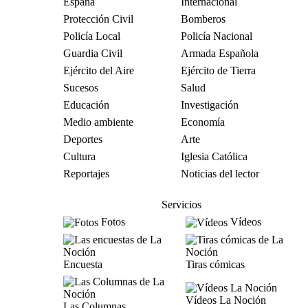
España
Internacional
Protección Civil
Bomberos
Policía Local
Policía Nacional
Guardia Civil
Armada Española
Ejército del Aire
Ejército de Tierra
Sucesos
Salud
Educación
Investigación
Medio ambiente
Economía
Deportes
Arte
Cultura
Iglesia Católica
Reportajes
Noticias del lector
Servicios
Fotos
Vídeos
Encuesta
Tiras cómicas
Vídeos La Noción
Las Columnas