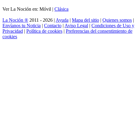
Ver La Noción en: Móvil |
Clásica
La Noción ®
2011 - 2026 |
Ayuda
|
Mapa del sitio
|
Quienes somos
|
Envíanos tu Noticia
|
Contacto
|
Aviso Legal
|
Condiciones de Uso y
Privacidad
|
Política de cookies
|
Preferencias del consentimiento de
cookies