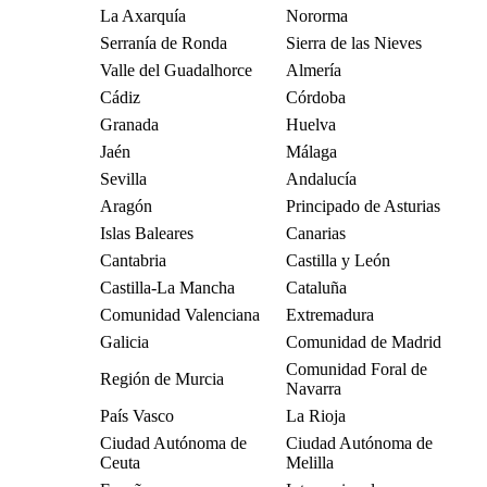
La Axarquía
Nororma
Serranía de Ronda
Sierra de las Nieves
Valle del Guadalhorce
Almería
Cádiz
Córdoba
Granada
Huelva
Jaén
Málaga
Sevilla
Andalucía
Aragón
Principado de Asturias
Islas Baleares
Canarias
Cantabria
Castilla y León
Castilla-La Mancha
Cataluña
Comunidad Valenciana
Extremadura
Galicia
Comunidad de Madrid
Comunidad Foral de
Región de Murcia
Navarra
País Vasco
La Rioja
Ciudad Autónoma de
Ciudad Autónoma de
Ceuta
Melilla