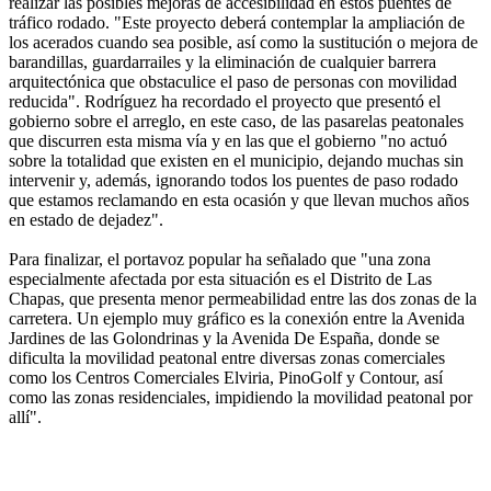
realizar las posibles mejoras de accesibilidad en estos puentes de
tráfico rodado. "Este proyecto deberá contemplar la ampliación de
los acerados cuando sea posible, así como la sustitución o mejora de
barandillas, guardarrailes y la eliminación de cualquier barrera
arquitectónica que obstaculice el paso de personas con movilidad
reducida". Rodríguez ha recordado el proyecto que presentó el
gobierno sobre el arreglo, en este caso, de las pasarelas peatonales
que discurren esta misma vía y en las que el gobierno "no actuó
sobre la totalidad que existen en el municipio, dejando muchas sin
intervenir y, además, ignorando todos los puentes de paso rodado
que estamos reclamando en esta ocasión y que llevan muchos años
en estado de dejadez".
Para finalizar, el portavoz popular ha señalado que "una zona
especialmente afectada por esta situación es el Distrito de Las
Chapas, que presenta menor permeabilidad entre las dos zonas de la
carretera. Un ejemplo muy gráfico es la conexión entre la Avenida
Jardines de las Golondrinas y la Avenida De España, donde se
dificulta la movilidad peatonal entre diversas zonas comerciales
como los Centros Comerciales Elviria, PinoGolf y Contour, así
como las zonas residenciales, impidiendo la movilidad peatonal por
allí".