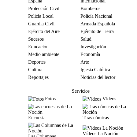
España
Internacional
Protección Civil
Bomberos
Policía Local
Policía Nacional
Guardia Civil
Armada Española
Ejército del Aire
Ejército de Tierra
Sucesos
Salud
Educación
Investigación
Medio ambiente
Economía
Deportes
Arte
Cultura
Iglesia Católica
Reportajes
Noticias del lector
Servicios
Fotos
Vídeos
Encuesta
Tiras cómicas
Vídeos La Noción
Las Columnas