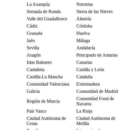
La Axarquía
Nororma
Serranía de Ronda
Sierra de las Nieves
Valle del Guadalhorce
Almería
Cádiz
Córdoba
Granada
Huelva
Jaén
Málaga
Sevilla
Andalucía
Aragón
Principado de Asturias
Islas Baleares
Canarias
Cantabria
Castilla y León
Castilla-La Mancha
Cataluña
Comunidad Valenciana
Extremadura
Galicia
Comunidad de Madrid
Comunidad Foral de
Región de Murcia
Navarra
País Vasco
La Rioja
Ciudad Autónoma de
Ciudad Autónoma de
Ceuta
Melilla