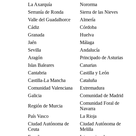
La Axarquía
Nororma
Serranía de Ronda
Sierra de las Nieves
Valle del Guadalhorce
Almería
Cádiz
Córdoba
Granada
Huelva
Jaén
Málaga
Sevilla
Andalucía
Aragón
Principado de Asturias
Islas Baleares
Canarias
Cantabria
Castilla y León
Castilla-La Mancha
Cataluña
Comunidad Valenciana
Extremadura
Galicia
Comunidad de Madrid
Comunidad Foral de
Región de Murcia
Navarra
País Vasco
La Rioja
Ciudad Autónoma de
Ciudad Autónoma de
Ceuta
Melilla