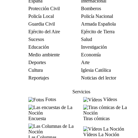
España
Internacional
Protección Civil
Bomberos
Policía Local
Policía Nacional
Guardia Civil
Armada Española
Ejército del Aire
Ejército de Tierra
Sucesos
Salud
Educación
Investigación
Medio ambiente
Economía
Deportes
Arte
Cultura
Iglesia Católica
Reportajes
Noticias del lector
Servicios
Fotos
Vídeos
Encuesta
Tiras cómicas
Vídeos La Noción
Las Columnas