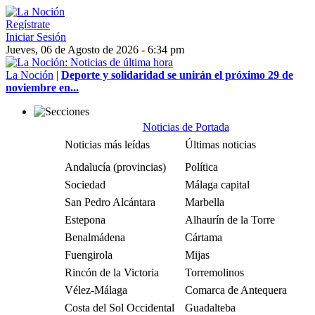
Regístrate
Iniciar Sesión
Jueves, 06 de Agosto de 2026 - 6:34 pm
La Noción
|
Deporte y solidaridad se unirán el próximo 29 de
noviembre en...
Noticias de Portada
Noticias más leídas
Últimas noticias
Andalucía (provincias)
Política
Sociedad
Málaga capital
San Pedro Alcántara
Marbella
Estepona
Alhaurín de la Torre
Benalmádena
Cártama
Fuengirola
Mijas
Rincón de la Victoria
Torremolinos
Vélez-Málaga
Comarca de Antequera
Costa del Sol Occidental
Guadalteba