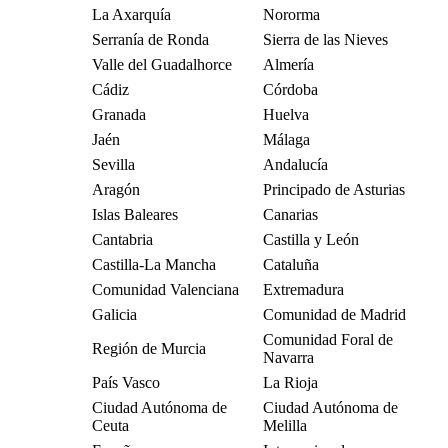
La Axarquía
Nororma
Serranía de Ronda
Sierra de las Nieves
Valle del Guadalhorce
Almería
Cádiz
Córdoba
Granada
Huelva
Jaén
Málaga
Sevilla
Andalucía
Aragón
Principado de Asturias
Islas Baleares
Canarias
Cantabria
Castilla y León
Castilla-La Mancha
Cataluña
Comunidad Valenciana
Extremadura
Galicia
Comunidad de Madrid
Comunidad Foral de
Región de Murcia
Navarra
País Vasco
La Rioja
Ciudad Autónoma de
Ciudad Autónoma de
Ceuta
Melilla