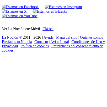
|
|
|
|
Ver La Noción en: Móvil |
Clásica
La Noción ®
2011 - 2026 |
Ayuda
|
Mapa del sitio
|
Quienes somos
|
Envíanos tu Noticia
|
Contacto
|
Aviso Legal
|
Condiciones de Uso y
Privacidad
|
Política de cookies
|
Preferencias del consentimiento de
cookies