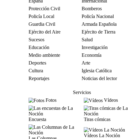
España
Internacional
Protección Civil
Bomberos
Policía Local
Policía Nacional
Guardia Civil
Armada Española
Ejército del Aire
Ejército de Tierra
Sucesos
Salud
Educación
Investigación
Medio ambiente
Economía
Deportes
Arte
Cultura
Iglesia Católica
Reportajes
Noticias del lector
Servicios
Fotos
Vídeos
Encuesta
Tiras cómicas
Vídeos La Noción
Las Columnas