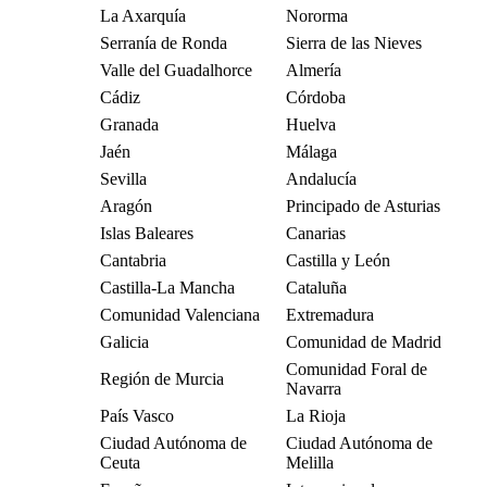
La Axarquía
Nororma
Serranía de Ronda
Sierra de las Nieves
Valle del Guadalhorce
Almería
Cádiz
Córdoba
Granada
Huelva
Jaén
Málaga
Sevilla
Andalucía
Aragón
Principado de Asturias
Islas Baleares
Canarias
Cantabria
Castilla y León
Castilla-La Mancha
Cataluña
Comunidad Valenciana
Extremadura
Galicia
Comunidad de Madrid
Comunidad Foral de
Región de Murcia
Navarra
País Vasco
La Rioja
Ciudad Autónoma de
Ciudad Autónoma de
Ceuta
Melilla