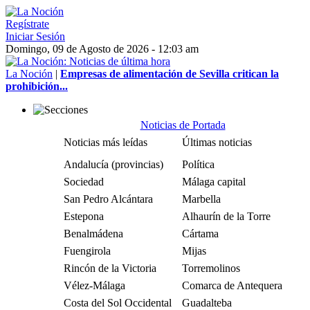
Regístrate
Iniciar Sesión
Domingo, 09 de Agosto de 2026 - 12:03 am
La Noción
|
Empresas de alimentación de Sevilla critican la
prohibición...
Noticias de Portada
Noticias más leídas
Últimas noticias
Andalucía (provincias)
Política
Sociedad
Málaga capital
San Pedro Alcántara
Marbella
Estepona
Alhaurín de la Torre
Benalmádena
Cártama
Fuengirola
Mijas
Rincón de la Victoria
Torremolinos
Vélez-Málaga
Comarca de Antequera
Costa del Sol Occidental
Guadalteba