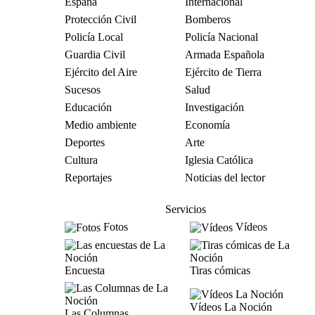
España
Internacional
Protección Civil
Bomberos
Policía Local
Policía Nacional
Guardia Civil
Armada Española
Ejército del Aire
Ejército de Tierra
Sucesos
Salud
Educación
Investigación
Medio ambiente
Economía
Deportes
Arte
Cultura
Iglesia Católica
Reportajes
Noticias del lector
Servicios
Fotos
Vídeos
Encuesta
Tiras cómicas
Vídeos La Noción
Las Columnas