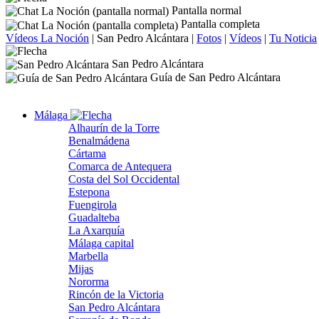
Pantalla normal
Pantalla completa
Vídeos La Noción
|
San Pedro Alcántara
|
Fotos
|
Vídeos
|
Tu Noticia
San Pedro Alcántara
Guía de San Pedro Alcántara
Málaga
Alhaurín de la Torre
Benalmádena
Cártama
Comarca de Antequera
Costa del Sol Occidental
Estepona
Fuengirola
Guadalteba
La Axarquía
Málaga capital
Marbella
Mijas
Nororma
Rincón de la Victoria
San Pedro Alcántara