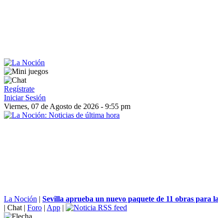
Regístrate
Iniciar Sesión
Viernes, 07 de Agosto de 2026 - 9:55 pm
La Noción
|
Sevilla aprueba un nuevo paquete de 11 obras para la
|
Chat
|
Foro
|
App
|