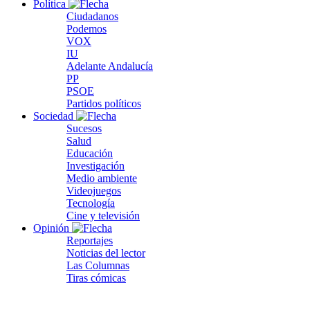
Política
Ciudadanos
Podemos
VOX
IU
Adelante Andalucía
PP
PSOE
Partidos políticos
Sociedad
Sucesos
Salud
Educación
Investigación
Medio ambiente
Videojuegos
Tecnología
Cine y televisión
Opinión
Reportajes
Noticias del lector
Las Columnas
Tiras cómicas