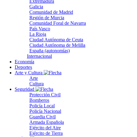
Extremadura
Galicia
Comunidad de Madrid
Región de Murcia
Comunidad Foral de Navarra
País Vasco
La Rioja
Ciudad Autónoma de Ceuta
Ciudad Autónoma de Melilla
España (autonomías)
Internacional
Economía
Deportes
Arte y Cultura
Arte
Cultura
Seguridad
Protección Civil
Bomberos
Policía Local
Policía Nacional
Guardia Civil
Armada Española
Ejército del Aire
Ejército de Tierra