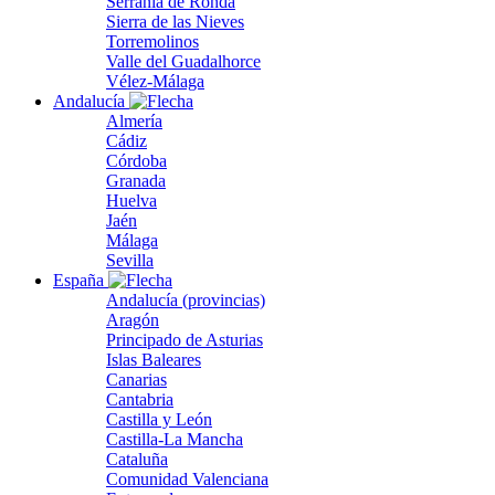
Serranía de Ronda
Sierra de las Nieves
Torremolinos
Valle del Guadalhorce
Vélez-Málaga
Andalucía
Almería
Cádiz
Córdoba
Granada
Huelva
Jaén
Málaga
Sevilla
España
Andalucía (provincias)
Aragón
Principado de Asturias
Islas Baleares
Canarias
Cantabria
Castilla y León
Castilla-La Mancha
Cataluña
Comunidad Valenciana