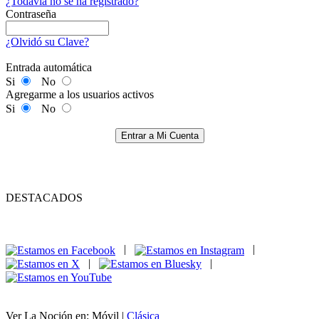
¿Todavía no se ha registrado?
Contraseña
¿Olvidó su Clave?
Entrada automática
Si
No
Agregarme a los usuarios activos
Si
No
Entrar a Mi Cuenta
DESTACADOS
|
|
|
|
Ver La Noción en: Móvil |
Clásica