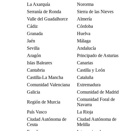
La Axarquía
Nororma
Serranía de Ronda
Sierra de las Nieves
Valle del Guadalhorce
Almería
Cádiz
Córdoba
Granada
Huelva
Jaén
Málaga
Sevilla
Andalucía
Aragón
Principado de Asturias
Islas Baleares
Canarias
Cantabria
Castilla y León
Castilla-La Mancha
Cataluña
Comunidad Valenciana
Extremadura
Galicia
Comunidad de Madrid
Comunidad Foral de
Región de Murcia
Navarra
País Vasco
La Rioja
Ciudad Autónoma de
Ciudad Autónoma de
Ceuta
Melilla