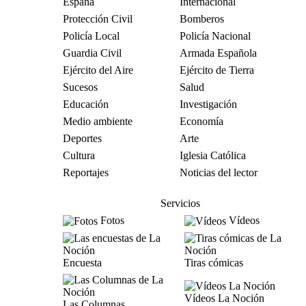
España
Internacional
Protección Civil
Bomberos
Policía Local
Policía Nacional
Guardia Civil
Armada Española
Ejército del Aire
Ejército de Tierra
Sucesos
Salud
Educación
Investigación
Medio ambiente
Economía
Deportes
Arte
Cultura
Iglesia Católica
Reportajes
Noticias del lector
Servicios
Fotos
Vídeos
Encuesta
Tiras cómicas
Vídeos La Noción
Las Columnas