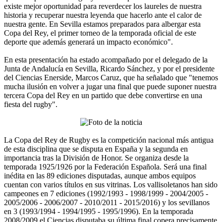
existe mejor oportunidad para reverdecer los laureles de nuestra
historia y recuperar nuestra leyenda que hacerlo ante el calor de
nuestra gente. En Sevilla estamos preparados para albergar esta
Copa del Rey, el primer torneo de la temporada oficial de este
deporte que además generará un impacto económico".
En esta presentación ha estado acompañado por el delegado de la
Junta de Andalucía en Sevilla, Ricardo Sánchez, y por el presidente
del Ciencias Enerside, Marcos Caruz, que ha señalado que "tenemos
mucha ilusión en volver a jugar una final que puede suponer nuestra
tercera Copa del Rey en un partido que debe convertirse en una
fiesta del rugby".
La Copa del Rey de Rugby es la competición nacional más antigua
de esta disciplina que se disputa en España y la segunda en
importancia tras la División de Honor. Se organiza desde la
temporada 1925/1926 por la Federación Española. Será una final
inédita en las 89 ediciones disputadas, aunque ambos equipos
cuentan con varios títulos en sus vitrinas. Los vallisoletanos han sido
campeones en 7 ediciones (1992/1993 - 1998/1999 - 2004/2005 -
2005/2006 - 2006/2007 - 2010/2011 - 2015/2016) y los sevillanos
en 3 (1993/1994 - 1994/1995 - 1995/1996). En la temporada
2008/2009 el Ciencias disputaba su última final copera precisamente