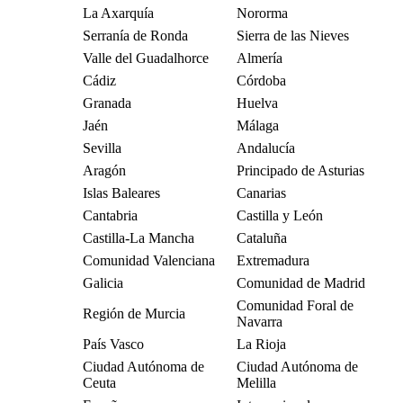
La Axarquía
Nororma
Serranía de Ronda
Sierra de las Nieves
Valle del Guadalhorce
Almería
Cádiz
Córdoba
Granada
Huelva
Jaén
Málaga
Sevilla
Andalucía
Aragón
Principado de Asturias
Islas Baleares
Canarias
Cantabria
Castilla y León
Castilla-La Mancha
Cataluña
Comunidad Valenciana
Extremadura
Galicia
Comunidad de Madrid
Comunidad Foral de
Región de Murcia
Navarra
País Vasco
La Rioja
Ciudad Autónoma de
Ciudad Autónoma de
Ceuta
Melilla