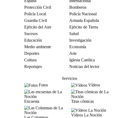
España
Internacional
Protección Civil
Bomberos
Policía Local
Policía Nacional
Guardia Civil
Armada Española
Ejército del Aire
Ejército de Tierra
Sucesos
Salud
Educación
Investigación
Medio ambiente
Economía
Deportes
Arte
Cultura
Iglesia Católica
Reportajes
Noticias del lector
Servicios
Fotos
Vídeos
Encuesta
Tiras cómicas
Vídeos La Noción
Las Columnas