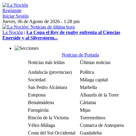
Regístrate
Iniciar Sesión
Jueves, 06 de Agosto de 2026 - 1:28 pm
La Noción
|
La Copa el Rey de rugby enfrenta al Ciencias
Enerside y al Silverstorm...
Noticias de Portada
Noticias más leídas
Últimas noticias
Andalucía (provincias)
Política
Sociedad
Málaga capital
San Pedro Alcántara
Marbella
Estepona
Alhaurín de la Torre
Benalmádena
Cártama
Fuengirola
Mijas
Rincón de la Victoria
Torremolinos
Vélez-Málaga
Comarca de Antequera
Costa del Sol Occidental
Guadalteba