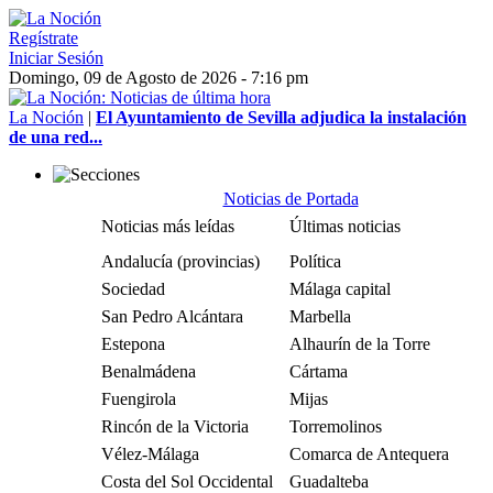
Regístrate
Iniciar Sesión
Domingo, 09 de Agosto de 2026 - 7:16 pm
La Noción
|
El Ayuntamiento de Sevilla adjudica la instalación
de una red...
Noticias de Portada
Noticias más leídas
Últimas noticias
Andalucía (provincias)
Política
Sociedad
Málaga capital
San Pedro Alcántara
Marbella
Estepona
Alhaurín de la Torre
Benalmádena
Cártama
Fuengirola
Mijas
Rincón de la Victoria
Torremolinos
Vélez-Málaga
Comarca de Antequera
Costa del Sol Occidental
Guadalteba