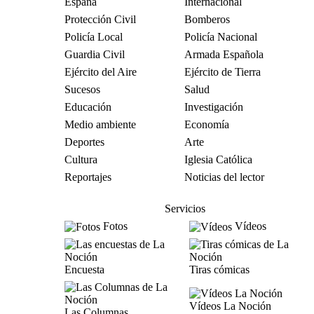
España
Internacional
Protección Civil
Bomberos
Policía Local
Policía Nacional
Guardia Civil
Armada Española
Ejército del Aire
Ejército de Tierra
Sucesos
Salud
Educación
Investigación
Medio ambiente
Economía
Deportes
Arte
Cultura
Iglesia Católica
Reportajes
Noticias del lector
Servicios
Fotos
Vídeos
Encuesta
Tiras cómicas
Vídeos La Noción
Las Columnas