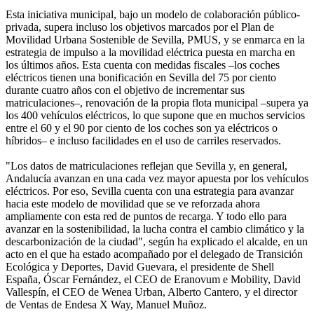
Esta iniciativa municipal, bajo un modelo de colaboración público-
privada, supera incluso los objetivos marcados por el Plan de
Movilidad Urbana Sostenible de Sevilla, PMUS, y se enmarca en la
estrategia de impulso a la movilidad eléctrica puesta en marcha en
los últimos años. Esta cuenta con medidas fiscales –los coches
eléctricos tienen una bonificación en Sevilla del 75 por ciento
durante cuatro años con el objetivo de incrementar sus
matriculaciones–, renovación de la propia flota municipal –supera ya
los 400 vehículos eléctricos, lo que supone que en muchos servicios
entre el 60 y el 90 por ciento de los coches son ya eléctricos o
híbridos– e incluso facilidades en el uso de carriles reservados.
"Los datos de matriculaciones reflejan que Sevilla y, en general,
Andalucía avanzan en una cada vez mayor apuesta por los vehículos
eléctricos. Por eso, Sevilla cuenta con una estrategia para avanzar
hacia este modelo de movilidad que se ve reforzada ahora
ampliamente con esta red de puntos de recarga. Y todo ello para
avanzar en la sostenibilidad, la lucha contra el cambio climático y la
descarbonización de la ciudad", según ha explicado el alcalde, en un
acto en el que ha estado acompañado por el delegado de Transición
Ecológica y Deportes, David Guevara, el presidente de Shell
España, Óscar Fernández, el CEO de Eranovum e Mobility, David
Vallespín, el CEO de Wenea Urban, Alberto Cantero, y el director
de Ventas de Endesa X Way, Manuel Muñoz.