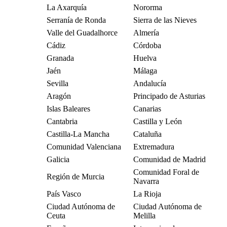
La Axarquía
Nororma
Serranía de Ronda
Sierra de las Nieves
Valle del Guadalhorce
Almería
Cádiz
Córdoba
Granada
Huelva
Jaén
Málaga
Sevilla
Andalucía
Aragón
Principado de Asturias
Islas Baleares
Canarias
Cantabria
Castilla y León
Castilla-La Mancha
Cataluña
Comunidad Valenciana
Extremadura
Galicia
Comunidad de Madrid
Comunidad Foral de
Región de Murcia
Navarra
País Vasco
La Rioja
Ciudad Autónoma de
Ciudad Autónoma de
Ceuta
Melilla