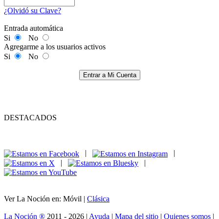
¿Olvidó su Clave?
Entrada automática
Si
No
Agregarme a los usuarios activos
Si
No
Entrar a Mi Cuenta
DESTACADOS
|
|
|
|
Ver La Noción en: Móvil |
Clásica
La Noción ®
2011 - 2026 |
Ayuda
|
Mapa del sitio
|
Quienes somos
|