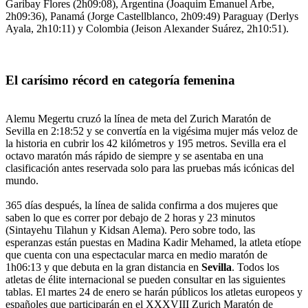
Garibay Flores (2h09:08), Argentina (Joaquim Emanuel Arbe,
2h09:36), Panamá (Jorge Castellblanco, 2h09:49) Paraguay (Derlys
Ayala, 2h10:11) y Colombia (Jeison Alexander Suárez, 2h10:51).
El carísimo récord en categoría femenina
Alemu Megertu cruzó la línea de meta del Zurich Maratón de
Sevilla en 2:18:52 y se convertía en la vigésima mujer más veloz de
la historia en cubrir los 42 kilómetros y 195 metros. Sevilla era el
octavo maratón más rápido de siempre y se asentaba en una
clasificación antes reservada solo para las pruebas más icónicas del
mundo.
365 días después, la línea de salida confirma a dos mujeres que
saben lo que es correr por debajo de 2 horas y 23 minutos
(Sintayehu Tilahun y Kidsan Alema). Pero sobre todo, las
esperanzas están puestas en Madina Kadir Mehamed, la atleta etíope
que cuenta con una espectacular marca en medio maratón de
1h06:13 y que debuta en la gran distancia en
Sevilla
. Todos los
atletas de élite internacional se pueden consultar en las siguientes
tablas. El martes 24 de enero se harán públicos los atletas europeos y
españoles que participarán en el XXXVIII Zurich Maratón de