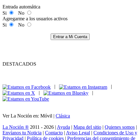
Entrada automática
Si
No
Agregarme a los usuarios activos
Si
No
Entrar a Mi Cuenta
DESTACADOS
|
|
|
|
Ver La Noción en: Móvil |
Clásica
La Noción ®
2011 - 2026 |
Ayuda
|
Mapa del sitio
|
Quienes somos
|
Envíanos tu Noticia
|
Contacto
|
Aviso Legal
|
Condiciones de Uso y
Privacidad
|
Política de cookies
|
Preferencias del consentimiento de