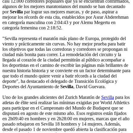
casi 12.000 corredores populares que ya se encuentran confirmados,
algunos de los mejores maratonianos del mundo se han decantado
por
Sevilla
par lograr sus mejores marcas, y de paso, aspirar a
mejorar los récords de esta cita, establecidos por Asrar Abderehman
en categoría masculina con 2:04:43 y por Alemu Megertu en
categoría femenina con 2:18:52.
"Sevilla representa el maratón más plano de Europa, protegido del
viento y prácticamente sin curvas. No hay mejor prueba para batir
los objetivos que todas las corredoras y corredores se propongan ni
ciudad más bonita para correr. La remodelación del circuito y la
llegada al corazón de la ciudad permitirán al público acompañar a
los deportistas en el camino de escribir las páginas más brillantes de
nuestra historia historia y se convierte en un factor determinante para
que todo el mundo quiere venir a batir récords a la ciudad del
deporte", ha destacado el delegado de Transición Ecológica y
Deportes del Ayuntamiento de
Sevilla
, David Guevara.
Uno de los grandes alicientes del Zurich Maratón de
Sevilla
para los
atletas de élite será realizar las mínimas exigidas por World Athletics
para participar en el Campeonato del Mundo de Budapest que se
disputará en agosto de este mismo año. Esos registros están fijados
en 2h09:40 en hombres y en 2h28:00 en mujeres, marcas que el año
pasado rebajaron en Sevilla 18 hombres y 14 mujeres. Además,
desde el pasado 1 de noviembre quedó abierta la clasificación para