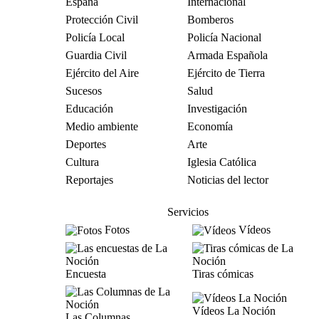
España
Internacional
Protección Civil
Bomberos
Policía Local
Policía Nacional
Guardia Civil
Armada Española
Ejército del Aire
Ejército de Tierra
Sucesos
Salud
Educación
Investigación
Medio ambiente
Economía
Deportes
Arte
Cultura
Iglesia Católica
Reportajes
Noticias del lector
Servicios
Fotos
Vídeos
Encuesta
Tiras cómicas
Vídeos La Noción
Las Columnas