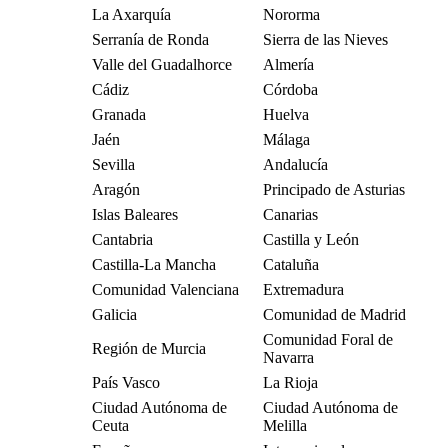
La Axarquía
Nororma
Serranía de Ronda
Sierra de las Nieves
Valle del Guadalhorce
Almería
Cádiz
Córdoba
Granada
Huelva
Jaén
Málaga
Sevilla
Andalucía
Aragón
Principado de Asturias
Islas Baleares
Canarias
Cantabria
Castilla y León
Castilla-La Mancha
Cataluña
Comunidad Valenciana
Extremadura
Galicia
Comunidad de Madrid
Comunidad Foral de
Región de Murcia
Navarra
País Vasco
La Rioja
Ciudad Autónoma de
Ciudad Autónoma de
Ceuta
Melilla